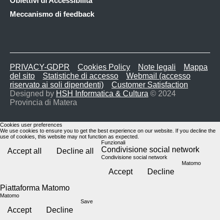
Obiettivi di Accessibilità
Meccanismo di feedback
PRIVACY-GDPR
Cookies Policy
Note legali
Mappa
del sito
Statistiche di accesso
Webmail (accesso
riservato ai soli dipendenti)
Customer Satisfaction
Designed by
HSH Informatica & Cultura
© 2024
Provincia di Matera
Cookies user preferences
We use cookies to ensure you to get the best experience on our website. If you decline the
use of cookies, this website may not function as expected.
Funzionali
Condivisione social network
Accept all
Decline all
Condivisione social network
Matomo
Accept
Decline
Piattaforma Matomo
Matomo
Save
Accept
Decline