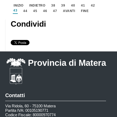
INIZIO
INDIETRO
38
39
40
41
42
43
44
45
46
47
AVANTI
FINE
Condividi
Provincia di Matera
Contatti
Via Ridola, 60 - 75100 Matera
Partita IVA: 00105190771
Codice Fiscale: 80000970774