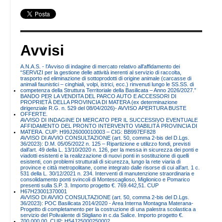
Avvisi
A.N.A.S. - l'Avviso di indagine di mercato relativo all'affidamento dei
“SERVIZI per la gestione delle attività inerenti al servizio di raccolta,
trasporto ed eliminazione di sottoprodotti di origine animale (carcasse di
animali faunistici – cinghiali, volpi, istrici, ecc.) rinvenuti lungo le SS.SS. di
competenza della Struttura Territoriale della Basilicata – Anno 2026/2027.”
BANDO PER LA VENDITA DEL PARCO AUTO E ACCESSORI DI
PROPRIETÀ DELLA PROVINCIA DI MATERA (ex determinazione
dirigenziale R.G. n. 529 del 08/04/2026)- AVVISO APERTURA BUSTE
OFFERTE.
AVVISO DI INDAGINE DI MERCATO PER IL SUCCESSIVO EVENTUALE
AFFIDAMENTO DEL PRONTO INTERVENTO VIABILITÀ PROVINCIA DI
MATERA. CUP: H99J26000010003 – CIG: BB997EF828
AVVISO DI AVVIO CONSULTAZIONE (art. 50, comma 2-bis del D.Lgs.
36/2023): D.M. 05/05/2022 n. 125 – Ripartizione e utilizzo fondi, previsti
dall’art. 49 della L. 13/10/2020 n. 126, per la messa in sicurezza dei ponti e
viadotti esistenti e la realizzazione di nuovi ponti in sostituzione di quelli
esistenti, con problemi strutturali di sicurezza, lungo la rete viaria di
province e città metropolitane, come integrato dalle risorse di cui all’art. 1 c.
531 della L. 30/12/2021 n. 234. Interventi di manutenzione straordinaria e
consolidamento ponti svincoli di Montescaglioso, Miglionico e Pomarico
presenti sulla S.P. 3. Importo progetto €. 769.442,51. CUP
H67H23001370001
AVVISO DI AVVIO CONSULTAZIONE (art. 50, comma 2-bis del D.Lgs.
36/2023): POC Basilicata 2014/2020 - Area Interna Montagna Materana-
Progetto di completamento per la costruzione di una palestra scolastica a
servizio del Polivalente di Stigliano in c.da Salice. Importo progetto €.
700.000,00. CUP: H54J25000250002