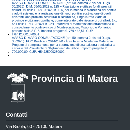
AVVISO DI AVVIO CONSULTAZIONE (art. 50, comma 2-bis del D.Lgs.
36/2023): D.M. 05/05/2022 n. 125 – Ripartizione e utilizzo fondi, previsti
dall’art. 49 della L. 13/10/2020 n. 126, per la messa in sicurezza dei ponti e
viadotti esistenti e la realizzazione di nuovi ponti in sostituzione di quelli
esistenti, con problemi strutturali di sicurezza, lungo la rete viaria di
province e città metropolitane, come integrato dalle risorse di cui all’art. 1 c.
531 della L. 30/12/2021 n. 234. Interventi di manutenzione straordinaria e
consolidamento ponti svincoli di Montescaglioso, Miglionico e Pomarico
presenti sulla S.P. 3. Importo progetto €. 769.442,51. CUP
H67H23001370001
AVVISO DI AVVIO CONSULTAZIONE (art. 50, comma 2-bis del D.Lgs.
36/2023): POC Basilicata 2014/2020 - Area Interna Montagna Materana-
Progetto di completamento per la costruzione di una palestra scolastica a
servizio del Polivalente di Stigliano in c.da Salice. Importo progetto €.
700.000,00. CUP: H54J25000250002
Provincia di Matera
Contatti
Via Ridola, 60 - 75100 Matera