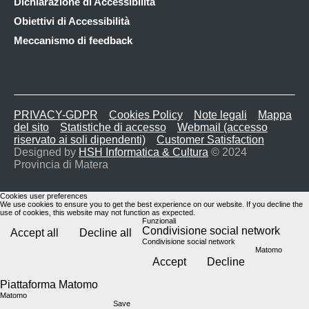
Dichiarazione di Accessibilità
Obiettivi di Accessibilità
Meccanismo di feedback
PRIVACY-GDPR
Cookies Policy
Note legali
Mappa
del sito
Statistiche di accesso
Webmail (accesso
riservato ai soli dipendenti)
Customer Satisfaction
Designed by
HSH Informatica & Cultura
© 2024
Provincia di Matera
Cookies user preferences
We use cookies to ensure you to get the best experience on our website. If you decline the
use of cookies, this website may not function as expected.
Funzionali
Condivisione social network
Accept all
Decline all
Condivisione social network
Matomo
Accept
Decline
Piattaforma Matomo
Matomo
Save