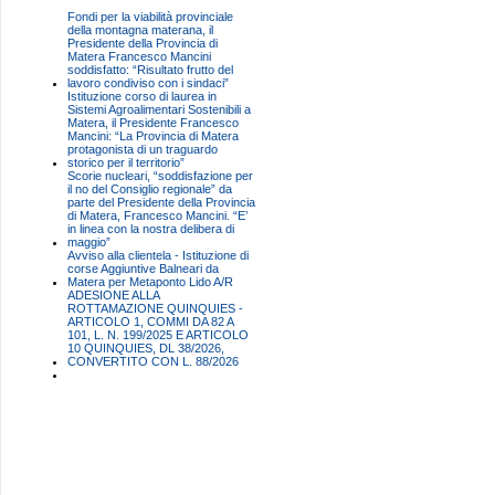
Fondi per la viabilità provinciale
della montagna materana, il
Presidente della Provincia di
Matera Francesco Mancini
soddisfatto: “Risultato frutto del
lavoro condiviso con i sindaci”
Istituzione corso di laurea in
Sistemi Agroalimentari Sostenibili a
Matera, il Presidente Francesco
Mancini: “La Provincia di Matera
protagonista di un traguardo
storico per il territorio”
Scorie nucleari, “soddisfazione per
il no del Consiglio regionale” da
parte del Presidente della Provincia
di Matera, Francesco Mancini. “E’
in linea con la nostra delibera di
maggio”
Avviso alla clientela - Istituzione di
corse Aggiuntive Balneari da
Matera per Metaponto Lido A/R
ADESIONE ALLA
ROTTAMAZIONE QUINQUIES -
ARTICOLO 1, COMMI DA 82 A
101, L. N. 199/2025 E ARTICOLO
10 QUINQUIES, DL 38/2026,
CONVERTITO CON L. 88/2026