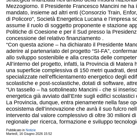
Mezzogiorno. Il Presidente Francesco Mancini ne ha inf
mandato, insieme ad altri enti (Consorzio Train, Enfor
di Policoro", Società Energetica Lucana e l’impresa so
assume il ruolo di soggetto proponente e stazione appa
Politiche di Coesione e per il Sud presso la Presidenza
concessione del relativo finanziamento .
“Con questa azione – ha dichiarato il Presidente Mancin
aderire al partenariato del progetto “SI-FA”, conferm
allo sviluppo sostenibile e alla crescita delle competen
All’interno del progetto, infatti, la Provincia di Matera
una superficie complessiva di 150 metri quadrati, desti
specializzate nell’efficientamento energetico degli edific
scolastiche e post-scolastiche, dotati di software, att
“Un tassello – ha sottolineato Mancini - che si inseris
energetica già avviato dall’Ente sugli edifici scolastic
La Provincia, dunque, entra pienamente nella fase ope
ecosistema dell’innovazione che avrà il suo fulcro nella
intervento dal valore complessivo di oltre 30 milioni d
regionale per ricerca, formazione e sviluppo tecnologi
Pubblicato in
Notizie
Martedì, 16 Giugno 2026 15:52