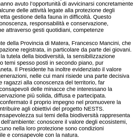
i hanno avuto l’opportunità di avvicinarsi concretamente
lcune delle attività legate alla protezione degli
ta gestione della fauna in difficoltà. Questo
conoscenza, responsabilità e conservazione,
he attraverso gesti quotidiani, competenze
nte della Provincia di Matera, Francesco Mancini, che
zione registrata, in particolare da parte dei giovani.
a tutela della biodiversità, la sensibilizzazione
no temi spesso posti in secondo piano, pur
eta. Il Presidente ha inoltre evidenziato il valore
e generazioni, nelle cui mani risiede una parte decisiva
 ragazzi alla conoscenza del territorio, far
i consapevoli delle minacce che interessano la
nservazione più solida, diffusa e partecipata.
a confermato il proprio impegno nel promuovere la
tribuire agli obiettivi del progetto NESTS.
nsapevolezza sui temi della biodiversità rappresenta
a dell’ambiente: conoscere il valore degli ecosistemi,
scuno nella loro protezione sono condizioni
ile e consapevole con la natura.