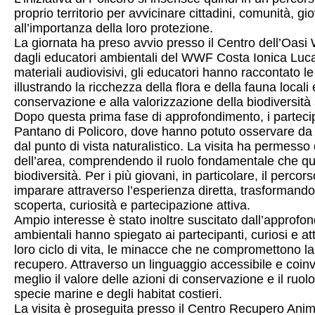
proprio territorio per avvicinare cittadini, comunità, gi
all’importanza della loro protezione.
La giornata ha preso avvio presso il Centro dell’Oasi 
dagli educatori ambientali del WWF Costa Ionica Luca
materiali audiovisivi, gli educatori hanno raccontato le 
illustrando la ricchezza della flora e della fauna locali 
conservazione e alla valorizzazione della biodiversità s
Dopo questa prima fase di approfondimento, i partecip
Pantano di Policoro, dove hanno potuto osservare da vic
dal punto di vista naturalistico. La visita ha permesso
dell’area, comprendendo il ruolo fondamentale che qu
biodiversità. Per i più giovani, in particolare, il per
imparare attraverso l’esperienza diretta, trasformand
scoperta, curiosità e partecipazione attiva.
Ampio interesse è stato inoltre suscitato dall’approfo
ambientali hanno spiegato ai partecipanti, curiosi e atten
loro ciclo di vita, le minacce che ne compromettono la 
recupero. Attraverso un linguaggio accessibile e coi
meglio il valore delle azioni di conservazione e il ruo
specie marine e degli habitat costieri.
La visita è proseguita presso il Centro Recupero Anima