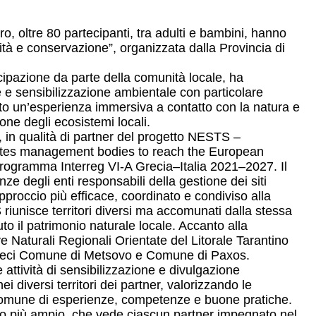
, oltre 80 partecipanti, tra adulti e bambini, hanno
rsità e conservazione”, organizzata dalla Provincia di
ecipazione da parte della comunità locale, ha
e sensibilizzazione ambientale con particolare
suto un’esperienza immersiva a contatto con la natura e
ne degli ecosistemi locali.
, in qualità di partner del progetto NESTS –
0 sites management bodies to reach the European
 Programma Interreg VI-A Grecia–Italia 2021–2027. Il
ze degli enti responsabili della gestione dei siti
pproccio più efficace, coordinato e condiviso alla
 riunisce territori diversi ma accomunati dalla stessa
to il patrimonio naturale locale. Accanto alla
ve Naturali Regionali Orientate del Litorale Tarantino
er greci Comune di Metsovo e Comune di Paxos.
 attività di sensibilizzazione e divulgazione
iversi territori dei partner, valorizzando le
e comune di esperienze, competenze e buone pratiche.
corso più ampio, che vede ciascun partner impegnato nel