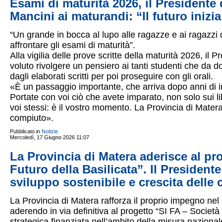
Esami di maturità 2026, il Presidente
Mancini ai maturandi: “Il futuro inizi
“Un grande in bocca al lupo alle ragazze e ai ragazzi 
affrontare gli esami di maturità”.
Alla vigilia delle prove scritte della maturità 2026, il
voluto rivolgere un pensiero ai tanti studenti che da 
dagli elaborati scritti per poi proseguire con gli orali.
«È un passaggio importante, che arriva dopo anni di im
Portate con voi ciò che avete imparato, non solo sui lib
voi stessi: è il vostro momento. La Provincia di Mate
compiuto».
Pubblicato in
Notizie
Mercoledì, 17 Giugno 2026 11:07
La Provincia di Matera aderisce al pro
Futuro della Basilicata”. Il Preside
sviluppo sostenibile e crescita delle 
La Provincia di Matera rafforza il proprio impegno nel
aderendo in via definitiva al progetto “SI FA – Società &
strategica finanziata nell’ambito della misura nazional