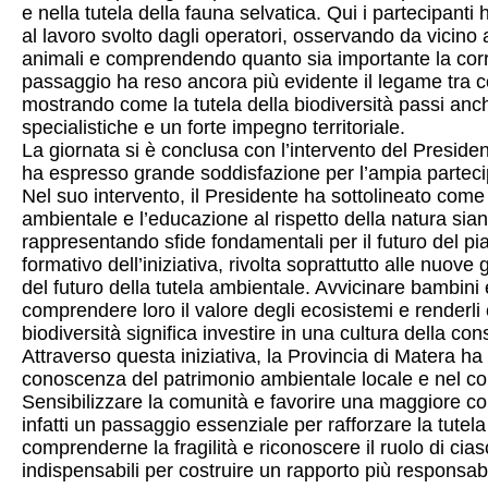
e nella tutela della fauna selvatica. Qui i partecipant
al lavoro svolto dagli operatori, osservando da vicino a
animali e comprendendo quanto sia importante la corret
passaggio ha reso ancora più evidente il legame tra 
mostrando come la tutela della biodiversità passi anc
specialistiche e un forte impegno territoriale.
La giornata si è conclusa con l’intervento del Preside
ha espresso grande soddisfazione per l’ampia partecipa
Nel suo intervento, il Presidente ha sottolineato come l
ambientale e l’educazione al rispetto della natura sia
rappresentando sfide fondamentali per il futuro del pian
formativo dell’iniziativa, rivolta soprattutto alle nuov
del futuro della tutela ambientale. Avvicinare bambini e
comprendere loro il valore degli ecosistemi e renderl
biodiversità significa investire in una cultura della co
Attraverso questa iniziativa, la Provincia di Matera h
conoscenza del patrimonio ambientale locale e nel con
Sensibilizzare la comunità e favorire una maggiore co
infatti un passaggio essenziale per rafforzare la tutel
comprenderne la fragilità e riconoscere il ruolo di cia
indispensabili per costruire un rapporto più responsab