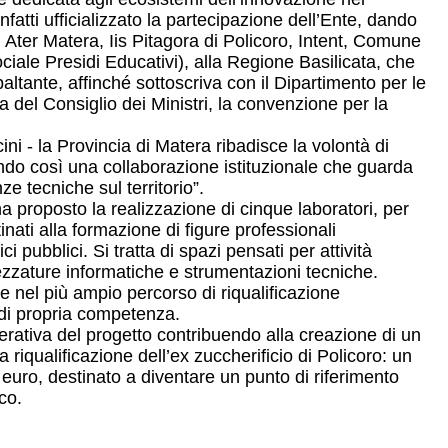
atti ufficializzato la partecipazione dell’Ente, dando
, Ater Matera, Iis Pitagora di Policoro, Intent, Comune
ciale Presidi Educativi), alla Regione Basilicata, che
ltante, affinché sottoscriva con il Dipartimento per le
 del Consiglio dei Ministri, la convenzione per la
i - la Provincia di Matera ribadisce la volontà di
ando così una collaborazione istituzionale che guarda
ze tecniche sul territorio”.
 ha proposto la realizzazione di cinque laboratori, per
nati alla formazione di figure professionali
i pubblici. Si tratta di spazi pensati per attività
rezzature informatiche e strumentazioni tecniche.
ce nel più ampio percorso di riqualificazione
i di propria competenza.
rativa del progetto contribuendo alla creazione di un
 riqualificazione dell’ex zuccherificio di Policoro: un
i euro, destinato a diventare un punto di riferimento
co.