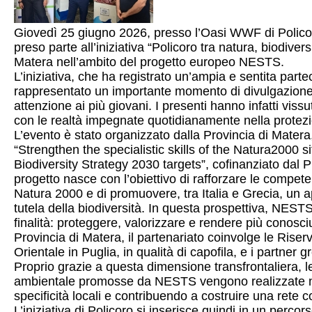
Giovedì 25 giugno 2026, presso l’Oasi WWF di Policoro
preso parte all’iniziativa “Policoro tra natura, biodive
Matera nell’ambito del progetto europeo NESTS.
L’iniziativa, che ha registrato un’ampia e sentita part
rappresentato un importante momento di divulgazione 
attenzione ai più giovani. I presenti hanno infatti vis
con le realtà impegnate quotidianamente nella protezio
L’evento è stato organizzato dalla Provincia di Matera
“Strengthen the specialistic skills of the Natura200
Biodiversity Strategy 2030 targets”, cofinanziato dal
progetto nasce con l’obiettivo di rafforzare le competen
Natura 2000 e di promuovere, tra Italia e Grecia, un a
tutela della biodiversità. In questa prospettiva, NESTS
finalità: proteggere, valorizzare e rendere più conosciu
Provincia di Matera, il partenariato coinvolge le Riser
Orientale in Puglia, in qualità di capofila, e i partn
Proprio grazie a questa dimensione transfrontaliera, le
ambientale promosse da NESTS vengono realizzate nei d
specificità locali e contribuendo a costruire una ret
L’iniziativa di Policoro si inserisce quindi in un per