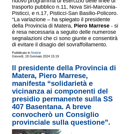
nuovo programma di esercizio delle linee di
trasporto pubblico n.11, Nova Siri-Marconia-
Pisticci, e n.17, Pisticci-San Basilio-Policoro.
“La variazione – ha spiegato il presidente
della Provincia di Matera,
Piero Marrese
- si
è resa necessaria a seguito delle numerose
segnalazioni che ci sono giunte e consentirà
di evitare il disagio del sovraffollamento.
Pubblicato in
Notizie
Giovedì, 18 Gennaio 2024 15:19
Il presidente della Provincia di
Matera, Piero Marrese,
manifesta “solidarietà e
vicinanza ai componenti del
presidio permanente sulla SS
407 Basentana. A breve
convocherò un Consiglio
provinciale sulla questione”.