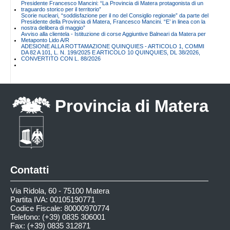
Presidente Francesco Mancini: “La Provincia di Matera protagonista di un
traguardo storico per il territorio”
Scorie nucleari, “soddisfazione per il no del Consiglio regionale” da parte del
Presidente della Provincia di Matera, Francesco Mancini. “E’ in linea con la
nostra delibera di maggio”
Avviso alla clientela - Istituzione di corse Aggiuntive Balneari da Matera per
Metaponto Lido A/R
ADESIONE ALLA ROTTAMAZIONE QUINQUIES - ARTICOLO 1, COMMI
DA 82 A 101, L. N. 199/2025 E ARTICOLO 10 QUINQUIES, DL 38/2026,
CONVERTITO CON L. 88/2026
Provincia di Matera
Contatti
Via Ridola, 60 - 75100 Matera
Partita IVA: 00105190771
Codice Fiscale: 80000970774
Telefono: (+39) 0835 306001
Fax: (+39) 0835 312871