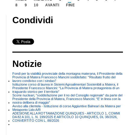
8
9
10
AVANTI
FINE
Condividi
Notizie
Fondi per la viabilità provinciale della montagna materana, il Presidente della
Provincia di Matera Francesco Mancini soddisfatto: “Risultato frutto del
lavoro condiviso con i sindaci”
Istituzione corso di laurea in Sistemi Agroalimentari Sostenibili a Matera, il
Presidente Francesco Mancini: “La Provincia di Matera protagonista di un
traguardo storico per il territorio”
Scorie nucleari, “soddisfazione per il no del Consiglio regionale” da parte del
Presidente della Provincia di Matera, Francesco Mancini. “E’ in linea con la
nostra delibera di maggio”
Avviso alla clientela - Istituzione di corse Aggiuntive Balneari da Matera per
Metaponto Lido A/R
ADESIONE ALLA ROTTAMAZIONE QUINQUIES - ARTICOLO 1, COMMI
DA 82 A 101, L. N. 199/2025 E ARTICOLO 10 QUINQUIES, DL 38/2026,
CONVERTITO CON L. 88/2026