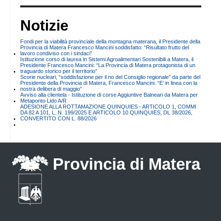
Notizie
Fondi per la viabilità provinciale della montagna materana, il Presidente della
Provincia di Matera Francesco Mancini soddisfatto: “Risultato frutto del
lavoro condiviso con i sindaci”
Istituzione corso di laurea in Sistemi Agroalimentari Sostenibili a Matera, il
Presidente Francesco Mancini: “La Provincia di Matera protagonista di un
traguardo storico per il territorio”
Scorie nucleari, “soddisfazione per il no del Consiglio regionale” da parte del
Presidente della Provincia di Matera, Francesco Mancini. “E’ in linea con la
nostra delibera di maggio”
Avviso alla clientela - Istituzione di corse Aggiuntive Balneari da Matera per
Metaponto Lido A/R
ADESIONE ALLA ROTTAMAZIONE QUINQUIES - ARTICOLO 1, COMMI
DA 82 A 101, L. N. 199/2025 E ARTICOLO 10 QUINQUIES, DL 38/2026,
CONVERTITO CON L. 88/2026
Provincia di Matera