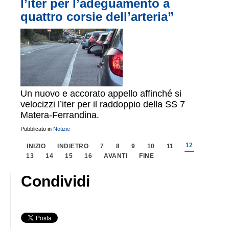
l’iter per l’adeguamento a
quattro corsie dell’arteria”
Un nuovo e accorato appello affinché si
velocizzi l’iter per il raddoppio della SS 7
Matera-Ferrandina.
Pubblicato in
Notizie
12
INIZIO
INDIETRO
7
8
9
10
11
13
14
15
16
AVANTI
FINE
Condividi