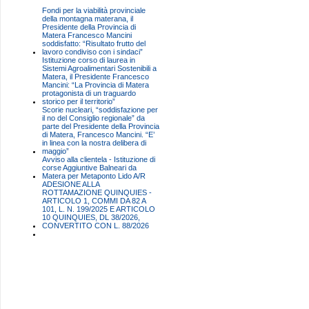
Fondi per la viabilità provinciale
della montagna materana, il
Presidente della Provincia di
Matera Francesco Mancini
soddisfatto: “Risultato frutto del
lavoro condiviso con i sindaci”
Istituzione corso di laurea in
Sistemi Agroalimentari Sostenibili a
Matera, il Presidente Francesco
Mancini: “La Provincia di Matera
protagonista di un traguardo
storico per il territorio”
Scorie nucleari, “soddisfazione per
il no del Consiglio regionale” da
parte del Presidente della Provincia
di Matera, Francesco Mancini. “E’
in linea con la nostra delibera di
maggio”
Avviso alla clientela - Istituzione di
corse Aggiuntive Balneari da
Matera per Metaponto Lido A/R
ADESIONE ALLA
ROTTAMAZIONE QUINQUIES -
ARTICOLO 1, COMMI DA 82 A
101, L. N. 199/2025 E ARTICOLO
10 QUINQUIES, DL 38/2026,
CONVERTITO CON L. 88/2026