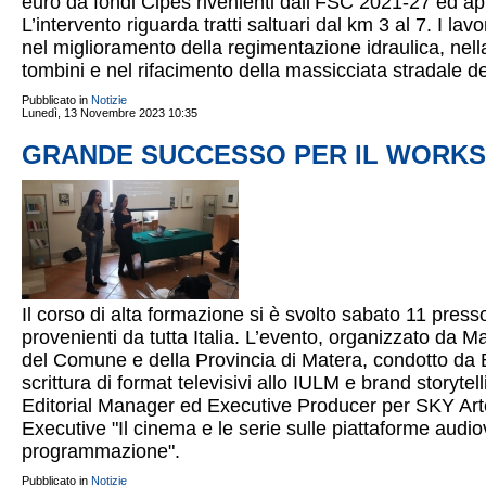
euro da fondi Cipes rivenienti dall’FSC 2021-27 ed app
L’intervento riguarda tratti saltuari dal km 3 al 7. I lav
nel miglioramento della regimentazione idraulica, nella
tombini e nel rifacimento della massicciata stradale dei 
Pubblicato in
Notizie
Lunedì, 13 Novembre 2023 10:35
GRANDE SUCCESSO PER IL WORKSH
Il corso di alta formazione si è svolto sabato 11 presso 
provenienti da tutta Italia. L’evento, organizzato da Ma
del Comune e della Provincia di Matera, condotto da 
scrittura di format televisivi allo IULM e brand storytel
Editorial Manager ed Executive Producer per SKY Arte
Executive "Il cinema e le serie sulle piattaforme aud
programmazione".
Pubblicato in
Notizie