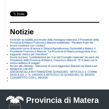
Notizie
Fondi per la viabilità provinciale della montagna materana, il Presidente della
Provincia di Matera Francesco Mancini soddisfatto: “Risultato frutto del
lavoro condiviso con i sindaci”
Istituzione corso di laurea in Sistemi Agroalimentari Sostenibili a Matera, il
Presidente Francesco Mancini: “La Provincia di Matera protagonista di un
traguardo storico per il territorio”
Scorie nucleari, “soddisfazione per il no del Consiglio regionale” da parte del
Presidente della Provincia di Matera, Francesco Mancini. “E’ in linea con la
nostra delibera di maggio”
Avviso alla clientela - Istituzione di corse Aggiuntive Balneari da Matera per
Metaponto Lido A/R
ADESIONE ALLA ROTTAMAZIONE QUINQUIES - ARTICOLO 1, COMMI
DA 82 A 101, L. N. 199/2025 E ARTICOLO 10 QUINQUIES, DL 38/2026,
CONVERTITO CON L. 88/2026
Provincia di Matera