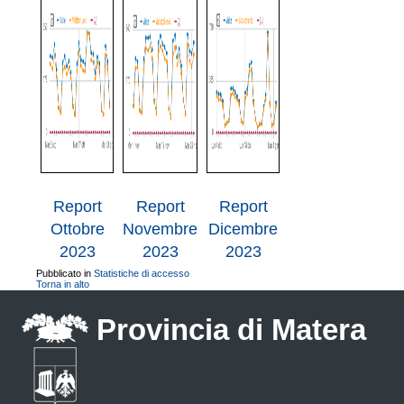
Report
Report
Report
Ottobre
Novembre
Dicembre
2023
2023
2023
Pubblicato in
Statistiche di accesso
Torna in alto
Provincia di Matera