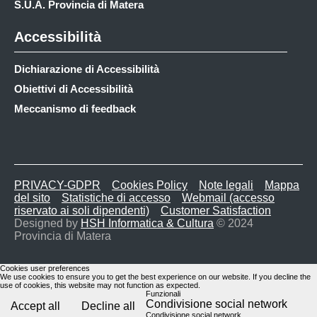
S.U.A. Provincia di Matera
Accessibilità
Dichiarazione di Accessibilità
Obiettivi di Accessibilità
Meccanismo di feedback
PRIVACY-GDPR
Cookies Policy
Note legali
Mappa
del sito
Statistiche di accesso
Webmail (accesso
riservato ai soli dipendenti)
Customer Satisfaction
Designed by
HSH Informatica & Cultura
© 2024
Provincia di Matera
Cookies user preferences
We use cookies to ensure you to get the best experience on our website. If you decline the
use of cookies, this website may not function as expected.
Funzionali
Condivisione social network
Accept all
Decline all
Condivisione social network