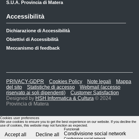
S.U.A. Provincia di Matera
Accessibilità
Dichiarazione di Accessibilità
Obiettivi di Accessibilità
Meccanismo di feedback
PRIVACY-GDPR
Cookies Policy
Note legali
Mappa
del sito
Statistiche di accesso
Webmail (accesso
riservato ai soli dipendenti)
Customer Satisfaction
Designed by
HSH Informatica & Cultura
© 2024
Provincia di Matera
Cookies user preferences
We use cookies to ensure you to get the best experience on our website. If you decline the
use of cookies, this website may not function as expected.
Funzionali
Condivisione social network
Accept all
Decline all
Condivisione social network