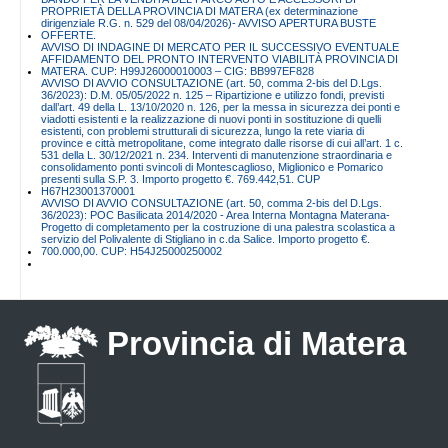
PROPRIETÀ DELLA PROVINCIA DI MATERA (ex determinazione
dirigenziale R.G. n. 529 del 08/04/2026)- AVVISO APERTURA BUSTE
OFFERTE.
AVVISO DI INDAGINE DI MERCATO PER IL SUCCESSIVO EVENTUALE
AFFIDAMENTO DEL PRONTO INTERVENTO VIABILITÀ PROVINCIA DI
MATERA. CUP: H99J26000010003 – CIG: BB997EF828
AVVISO DI AVVIO CONSULTAZIONE (art. 50, comma 2-bis del D.Lgs.
36/2023): D.M. 05/05/2022 n. 125 – Ripartizione e utilizzo fondi, previsti
dall’art. 49 della L. 13/10/2020 n. 126, per la messa in sicurezza dei ponti e
viadotti esistenti e la realizzazione di nuovi ponti in sostituzione di quelli
esistenti, con problemi strutturali di sicurezza, lungo la rete viaria di
province e città metropolitane, come integrato dalle risorse di cui all’art. 1 c.
531 della L. 30/12/2021 n. 234. Interventi di manutenzione straordinaria e
consolidamento ponti svincoli di Montescaglioso, Miglionico e Pomarico
presenti sulla S.P. 3. Importo progetto €. 769.442,51. CUP
H67H23001370001
AVVISO DI AVVIO CONSULTAZIONE (art. 50, comma 2-bis del D.Lgs.
36/2023): POC Basilicata 2014/2020 - Area Interna Montagna Materana-
Progetto di completamento per la costruzione di una palestra scolastica a
servizio del Polivalente di Stigliano in c.da Salice. Importo progetto €.
700.000,00. CUP: H54J25000250002
Provincia di Matera