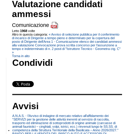
Valutazione candidati
ammessi
Comunicazione
Letto
1968
volte
Altro in questa categoria:
« Avviso di selezione pubblica per il conferimento
di incarico di Dirigente a tempo pieno e determinato per la copertura del
posto di Dirigente dell'Area 1 - Comunicazione elenco dei candidati ammessi
alla valutazione
Convocazione prova scritta concorso per l'assunzione a
tempo e indeterminato di n. 2 posti di "Istruttore Tecnico - Geometra ctg. C"
»
Torna in alto
Condividi
Avvisi
A.N.A.S. - l'Avviso di indagine di mercato relativo all'affidamento dei
“SERVIZI per la gestione delle attività inerenti al servizio di raccolta,
trasporto ed eliminazione di sottoprodotti di origine animale (carcasse di
animali faunistici – cinghiali, volpi, istrici, ecc.) rinvenuti lungo le SS.SS. di
competenza della Struttura Territoriale della Basilicata – Anno 2026/2027.”
BANDO PER LA VENDITA DEL PARCO AUTO E ACCESSORI DI