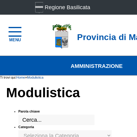
Regione Basilicata
Provincia di M
MENU
AMMINISTRAZIONE
Ti trovi qui:
Home
»
Modulistica
Modulistica
Parola chiave
Categoria