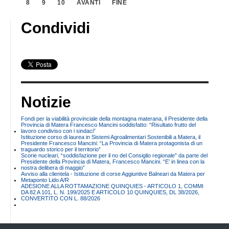
8
9
10
AVANTI
FINE
Condividi
Notizie
Fondi per la viabilità provinciale della montagna materana, il Presidente della
Provincia di Matera Francesco Mancini soddisfatto: “Risultato frutto del
lavoro condiviso con i sindaci”
Istituzione corso di laurea in Sistemi Agroalimentari Sostenibili a Matera, il
Presidente Francesco Mancini: “La Provincia di Matera protagonista di un
traguardo storico per il territorio”
Scorie nucleari, “soddisfazione per il no del Consiglio regionale” da parte del
Presidente della Provincia di Matera, Francesco Mancini. “E’ in linea con la
nostra delibera di maggio”
Avviso alla clientela - Istituzione di corse Aggiuntive Balneari da Matera per
Metaponto Lido A/R
ADESIONE ALLA ROTTAMAZIONE QUINQUIES - ARTICOLO 1, COMMI
DA 82 A 101, L. N. 199/2025 E ARTICOLO 10 QUINQUIES, DL 38/2026,
CONVERTITO CON L. 88/2026