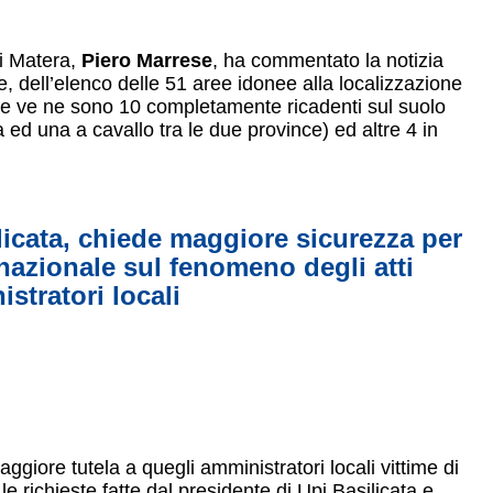
di Matera,
Piero Marrese
, ha commentato la notizia
e, dell’elenco delle 51 aree idonee alla localizzazione
ste ve ne sono 10 completamente ricadenti sul suolo
a ed una a cavallo tra le due province) ed altre 4 in
licata, chiede maggiore sicurezza per
o nazionale sul fenomeno degli atti
stratori locali
aggiore tutela a quegli amministratori locali vittime di
 le richieste fatte dal presidente di Upi Basilicata e