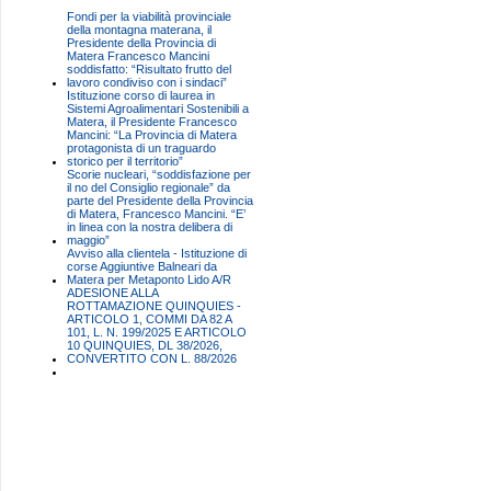
Fondi per la viabilità provinciale
della montagna materana, il
Presidente della Provincia di
Matera Francesco Mancini
soddisfatto: “Risultato frutto del
lavoro condiviso con i sindaci”
Istituzione corso di laurea in
Sistemi Agroalimentari Sostenibili a
Matera, il Presidente Francesco
Mancini: “La Provincia di Matera
protagonista di un traguardo
storico per il territorio”
Scorie nucleari, “soddisfazione per
il no del Consiglio regionale” da
parte del Presidente della Provincia
di Matera, Francesco Mancini. “E’
in linea con la nostra delibera di
maggio”
Avviso alla clientela - Istituzione di
corse Aggiuntive Balneari da
Matera per Metaponto Lido A/R
ADESIONE ALLA
ROTTAMAZIONE QUINQUIES -
ARTICOLO 1, COMMI DA 82 A
101, L. N. 199/2025 E ARTICOLO
10 QUINQUIES, DL 38/2026,
CONVERTITO CON L. 88/2026