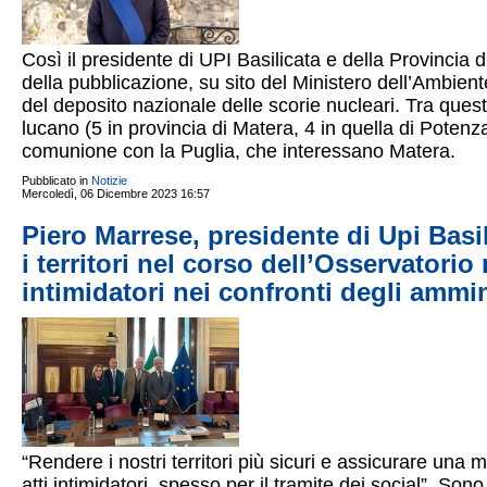
Così il presidente di UPI Basilicata e della Provincia 
della pubblicazione, su sito del Ministero dell’Ambient
del deposito nazionale delle scorie nucleari. Tra que
lucano (5 in provincia di Matera, 4 in quella di Potenz
comunione con la Puglia, che interessano Matera.
Pubblicato in
Notizie
Mercoledì, 06 Dicembre 2023 16:57
Piero Marrese, presidente di Upi Basi
i territori nel corso dell’Osservatori
intimidatori nei confronti degli ammini
“Rendere i nostri territori più sicuri e assicurare una m
atti intimidatori, spesso per il tramite dei social”. Sono