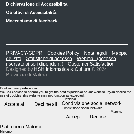
Dichiarazione di Accessibilità
Obiettivi di Accessibilità
Meccanismo di feedback
PRIVACY-GDPR
Cookies Policy
Note legali
Mappa
del sito
Statistiche di accesso
Webmail (accesso
riservato ai soli dipendenti)
Customer Satisfaction
Designed by
HSH Informatica & Cultura
© 2024
Provincia di Matera
Cookies user preferences
We use cookies to ensure you to get the best experience on our website. If you decline the
use of cookies, this website may not function as expected.
Funzionali
Condivisione social network
Accept all
Decline all
Condivisione social network
Matomo
Accept
Decline
Piattaforma Matomo
Matomo