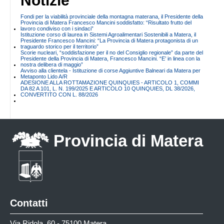
Notizie
Fondi per la viabilità provinciale della montagna materana, il Presidente della
Provincia di Matera Francesco Mancini soddisfatto: “Risultato frutto del
lavoro condiviso con i sindaci”
Istituzione corso di laurea in Sistemi Agroalimentari Sostenibili a Matera, il
Presidente Francesco Mancini: “La Provincia di Matera protagonista di un
traguardo storico per il territorio”
Scorie nucleari, “soddisfazione per il no del Consiglio regionale” da parte del
Presidente della Provincia di Matera, Francesco Mancini. “E’ in linea con la
nostra delibera di maggio”
Avviso alla clientela - Istituzione di corse Aggiuntive Balneari da Matera per
Metaponto Lido A/R
ADESIONE ALLA ROTTAMAZIONE QUINQUIES - ARTICOLO 1, COMMI
DA 82 A 101, L. N. 199/2025 E ARTICOLO 10 QUINQUIES, DL 38/2026,
CONVERTITO CON L. 88/2026
Provincia di Matera
Contatti
Via Ridola, 60 - 75100 Matera