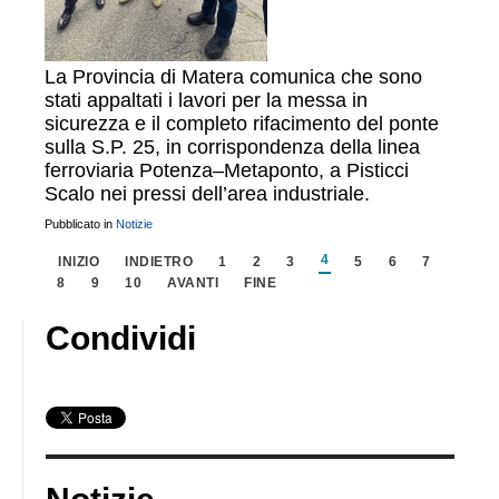
La Provincia di Matera comunica che sono
stati appaltati i lavori per la messa in
sicurezza e il completo rifacimento del ponte
sulla S.P. 25, in corrispondenza della linea
ferroviaria Potenza–Metaponto, a Pisticci
Scalo nei pressi dell’area industriale.
Pubblicato in
Notizie
4
INIZIO
INDIETRO
1
2
3
5
6
7
8
9
10
AVANTI
FINE
Condividi