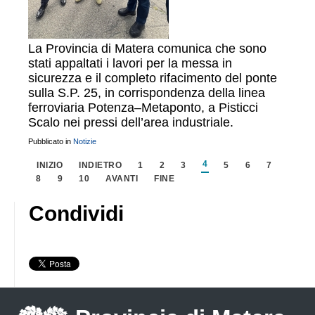
La Provincia di Matera comunica che sono
stati appaltati i lavori per la messa in
sicurezza e il completo rifacimento del ponte
sulla S.P. 25, in corrispondenza della linea
ferroviaria Potenza–Metaponto, a Pisticci
Scalo nei pressi dell’area industriale.
Pubblicato in
Notizie
4
INIZIO
INDIETRO
1
2
3
5
6
7
8
9
10
AVANTI
FINE
Condividi