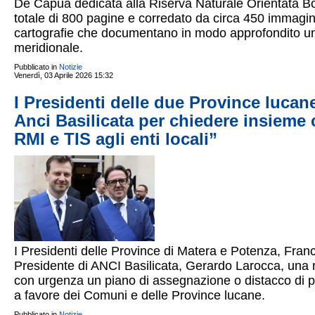
De Capua dedicata alla Riserva Naturale Orientata Bo
totale di 800 pagine e corredato da circa 450 immagini,
cartografie che documentano in modo approfondito uno de
meridionale.
Pubblicato in
Notizie
Venerdì, 03 Aprile 2026 15:32
I Presidenti delle due Province lucan
Anci Basilicata per chiedere insieme
RMI e TIS agli enti locali”
I Presidenti delle Province di Matera e Potenza, Fran
Presidente di ANCI Basilicata, Gerardo Larocca, una ri
con urgenza un piano di assegnazione o distacco di p
a favore dei Comuni e delle Province lucane.
Pubblicato in
Notizie