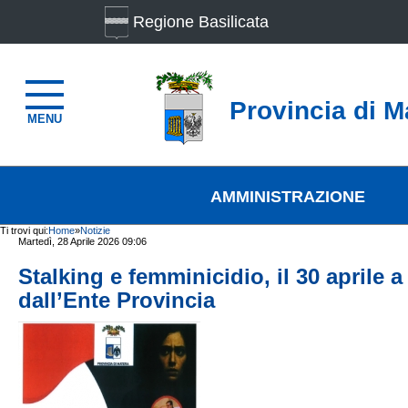
Regione Basilicata
Provincia di M
MENU
AMMINISTRAZIONE
Ti trovi qui:
Home
»
Notizie
Martedì, 28 Aprile 2026 09:06
Stalking e femminicidio, il 30 april
dall’Ente Provincia