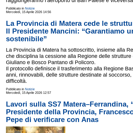
raggiungeranno l’aeroporto di Bari Palese e viceversa
Pubblicato in
Notizie
Mercoledì, 15 Aprile 2026 14:56
La Provincia di Matera cede le strutt
Il Presidente Mancini: “Garantiamo un
sostenibile”
La Provincia di Matera ha sottoscritto, insieme alla Re
che disciplina la cessione alla Regione delle strutture
Giuliano e Bosco Pantano di Policoro.
Il protocollo definisce il trasferimento alla Regione Basi
anni, rinnovabili, delle strutture destinate al soccorso,
difficoltà.
Pubblicato in
Notizie
Mercoledì, 15 Aprile 2026 12:57
Lavori sulla SS7 Matera–Ferrandina, “t
Presidente della Provincia, Francesc
Pepe di verificare con Anas