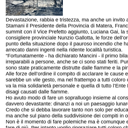
Devastazione, rabbia e tristezza, ma anche un invito al
Stamani il Presidente della Provincia di Matera, Fra
summit con il Vice Prefetto aggiunto, Luciana Gai, la
consigliere provinciale Nunzio Gallotta, le forze dell’or
punto della situazione dopo il pauroso incendio che ha d
arrecato danni ingenti nella ridente località turistica.
“Fortunatamente - ha dichiarato Mancini - il primo bi
irreparabili a persone, anche se ci sono stati feriti. Pu
sono state praticamente distrutte dalle fiamme e la pi
Alle forze dell’ordine il compito di acclarare le cause 
sarebbe un vile gesto, ma nel frattempo a tutti coloro 
va la mia solidarietà personale e quella di tutto l’Ente
disagi causati dalle fiamme.
Ho avuto modo di fare un sopralluogo insieme al consig
davvero devastante: dinanzi a noi un paesaggio lunar
Credo che si debba lavorare tanto non solo per educare
ma anche sul piano della suddivisione dei compiti in ot
Non è il momento di fare polemiche ma è comunque evi
fare di più. Per intanto voglio ringraziare tutti colo