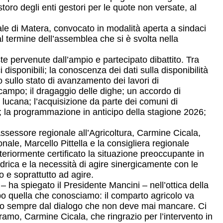
toro degli enti gestori per le quote non versate, al
ciale di Matera, convocato in modalità aperta a sindaci
al termine dell’assemblea che si è svolta nella
te pervenute dall’ampio e partecipato dibattito. Tra
 disponibili; la conoscenza dei dati sulla disponibilità
o sullo stato di avanzamento dei lavori di
 campo; il dragaggio delle dighe; un accordo di
 lucana; l’acquisizione da parte dei comuni di
.; la programmazione in anticipo della stagione 2026;
assessore regionale all’Agricoltura, Carmine Cicala,
nale, Marcello Pittella e la consigliera regionale
ulteriormente certificato la situazione preoccupante in
 idrica e la necessità di agire sinergicamente con le
io e soprattutto ad agire.
 ha spiegato il Presidente Mancini – nell’ottica della
po quella che conosciamo: il comparto agricolo va
ndo sempre dal dialogo che non deve mai mancare. Ci
amo, Carmine Cicala, che ringrazio per l’intervento in