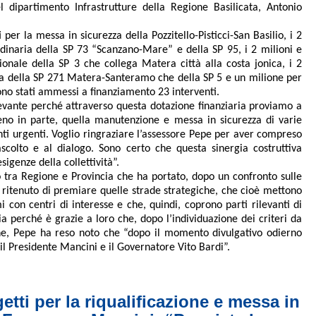
 dipartimento Infrastrutture della Regione Basilicata, Antonio
 per la messa in sicurezza della Pozzitello-Pisticci-San Basilio, i 2
dinaria della SP 73 “Scanzano-Mare” e della SP 95, i 2 milioni e
ale della SP 3 che collega Matera città alla costa jonica, i 2
za della SP 271 Matera-Santeramo che della SP 5 e un milione per
sono stati ammessi a finanziamento 23 interventi.
ilevante perché attraverso questa dotazione finanziaria proviamo a
no in parte, quella manutenzione e messa in sicurezza di varie
nti urgenti. Voglio ringraziare l’assessore Pepe per aver compreso
colto e al dialogo. Sono certo che questa sinergia costruttiva
igenze della collettività”.
 tra Regione e Provincia che ha portato, dopo un confronto sulle
o ritenuto di premiare quelle strade strategiche, che cioè mettono
 con centri di interesse e che, quindi, coprono parti rilevanti di
cia perché è grazie a loro che, dopo l’individuazione dei criteri da
Infine, Pepe ha reso noto che “dopo il momento divulgativo odierno
a il Presidente Mancini e il Governatore Vito Bardi”.
tti per la riqualificazione e messa in