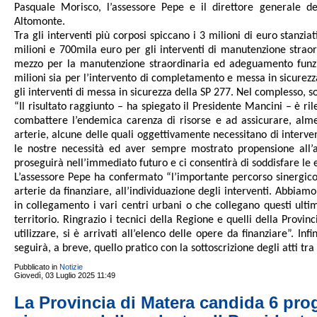
Pasquale Morisco, l’assessore Pepe e il direttore generale del
Altomonte.
Tra gli interventi più corposi spiccano i 3 milioni di euro stanziati
milioni e 700mila euro per gli interventi di manutenzione straor
mezzo per la manutenzione straordinaria ed adeguamento funzion
milioni sia per l’intervento di completamento e messa in sicurez
gli interventi di messa in sicurezza della SP 277. Nel complesso, 
“Il risultato raggiunto – ha spiegato il Presidente Mancini – è r
combattere l’endemica carenza di risorse e ad assicurare, alme
arterie, alcune delle quali oggettivamente necessitano di interve
le nostre necessità ed aver sempre mostrato propensione all’as
proseguirà nell’immediato futuro e ci consentirà di soddisfare le es
L’assessore Pepe ha confermato “l’importante percorso sinergico
arterie da finanziare, all’individuazione degli interventi. Abbiam
in collegamento i vari centri urbani o che collegano questi ultimi
territorio. Ringrazio i tecnici della Regione e quelli della Provin
utilizzare, si è arrivati all’elenco delle opere da finanziare”. 
seguirà, a breve, quello pratico con la sottoscrizione degli atti tr
Pubblicato in
Notizie
Giovedì, 03 Luglio 2025 11:49
La Provincia di Matera candida 6 proge