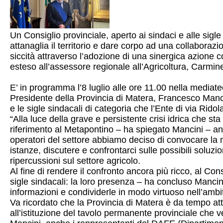
Un Consiglio provinciale, aperto ai sindaci e alle sigle 
attanaglia il territorio e dare corpo ad una collaborazio
siccità attraverso l’adozione di una sinergica azione 
esteso all’assessore regionale all’Agricoltura, Carmin
E’ in programma l’8 luglio alle ore 11.00 nella mediat
Presidente della Provincia di Matera, Francesco Mancini
e le sigle sindacali di categoria che l’Ente di via Rido
“Alla luce della grave e persistente crisi idrica che sta
riferimento al Metapontino – ha spiegato Mancini – an
operatori del settore abbiamo deciso di convocare la
istanze, discutere e confrontarci sulle possibili soluzioni 
ripercussioni sul settore agricolo.
Al fine di rendere il confronto ancora più ricco, al Cons
sigle sindacali: la loro presenza – ha concluso Mancini 
informazioni e condividerle in modo virtuoso nell’amb
Va ricordato che la Provincia di Matera è da tempo att
all’istituzione del tavolo permanente provinciale che v