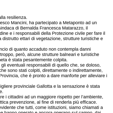
la resilienza.
ncesco Mancini, ha partecipato a Metaponto ad un
 sindaca di Bernalda Francesca Matarazzo, il
dine e i responsabili della Protezione civile per fare il
istrutto ettari di vegetazione, strutture turistiche e
lancio di quanto accaduto non contempla danni
rtroppo, però, alcune strutture balneari e turistiche
neta è stata pesantemente colpita.
e gli eventuali responsabili di quello che, se doloso,
che sono stati colpiti, direttamente o indirettamente,
 Provincia, che è pronto a dare manforte per alleviare i
liere provinciale Gallotta e la sensazione è stata
e.
 i cittadini ad un maggiore rispetto per l’ambiente,
tica prevenzione, al fine di renderla più efficace.
dente che tutti, come istituzioni, siamo chiamati a
ro che hanno operato e ancora operano sul campo, dai