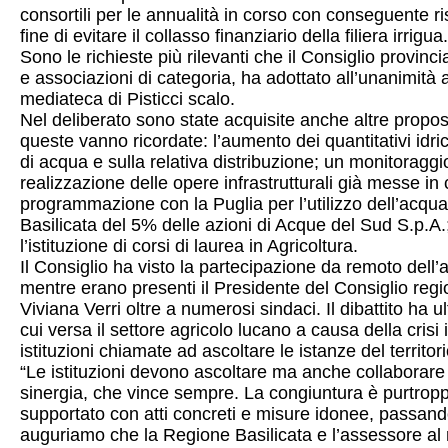
consortili per le annualità in corso con conseguente ris
fine di evitare il collasso finanziario della filiera irrigua.
Sono le richieste più rilevanti che il Consiglio provin
e associazioni di categoria, ha adottato all’unanimità 
mediateca di Pisticci scalo.
Nel deliberato sono state acquisite anche altre propos
queste vanno ricordate: l’aumento dei quantitativi idrici
di acqua e sulla relativa distribuzione; un monitoraggi
realizzazione delle opere infrastrutturali già messe in
programmazione con la Puglia per l’utilizzo dell’acqua
Basilicata del 5% delle azioni di Acque del Sud S.p.A
l’istituzione di corsi di laurea in Agricoltura.
Il Consiglio ha visto la partecipazione da remoto dell’
mentre erano presenti il Presidente del Consiglio regio
Viviana Verri oltre a numerosi sindaci. Il dibattito ha 
cui versa il settore agricolo lucano a causa della crisi
istituzioni chiamate ad ascoltare le istanze del territor
“Le istituzioni devono ascoltare ma anche collaborare –
sinergia, che vince sempre. La congiuntura è purtrop
supportato con atti concreti e misure idonee, passa
auguriamo che la Regione Basilicata e l’assessore al r