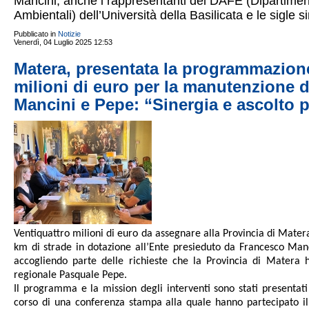
Mancini, anche i rappresentanti del DAFE (Dipartiment
Ambientali) dell’Università della Basilicata e le sigle s
Pubblicato in
Notizie
Venerdì, 04 Luglio 2025 12:53
Matera, presentata la programmazione
milioni di euro per la manutenzione di 
Mancini e Pepe: “Sinergia e ascolto 
Ventiquattro milioni di euro da assegnare alla Provincia di Mater
km di strade in dotazione all’Ente presieduto da Francesco Mancin
accogliendo parte delle richieste che la Provincia di Matera ha
regionale Pasquale Pepe.
Il programma e la mission degli interventi sono stati presentati
corso di una conferenza stampa alla quale hanno partecipato il P