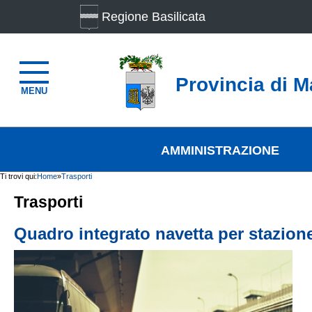
Regione Basilicata
Provincia di M
MENU
AMMINISTRAZIONE
Ti trovi qui:
Home
»
Trasporti
Trasporti
Quadro integrato navetta per stazion