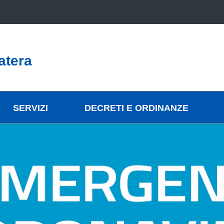
atera
SERVIZI
DECRETI E ORDINANZE