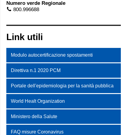
Numero verde Regionale
800.996688
Link utili
Modulo autocertificazione spostamenti
Direttiva n.1 2020 PCM
Portale dell'epidemiologia per la sanità pubblica
World Healt Organization
Ministero della Salute
FAQ misure Coronavirus