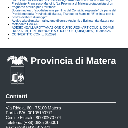
Presidente Francesco Mancini: “La Provincia di Matera protagonista di un
traguardo storico per il territorio”
Scorie nucleari, “soddisfazione per il no del Consiglio regionale” da parte del
Presidente della Provincia di Matera, Francesco Mancini. “E’ in linea con la
nostra delibera di maggio”
Avviso alla clientela - Istituzione di corse Aggiuntive Balneari da Matera per
Metaponto Lido A/R
ADESIONE ALLA ROTTAMAZIONE QUINQUIES - ARTICOLO 1, COMMI
DA 82 A 101, L. N. 199/2025 E ARTICOLO 10 QUINQUIES, DL 38/2026,
CONVERTITO CON L. 88/2026
Provincia di Matera
Contatti
Via Ridola, 60 - 75100 Matera
Partita IVA: 00105190771
Codice Fiscale: 80000970774
Telefono: (+39) 0835 306001
Fax: (+39) 0835 312871