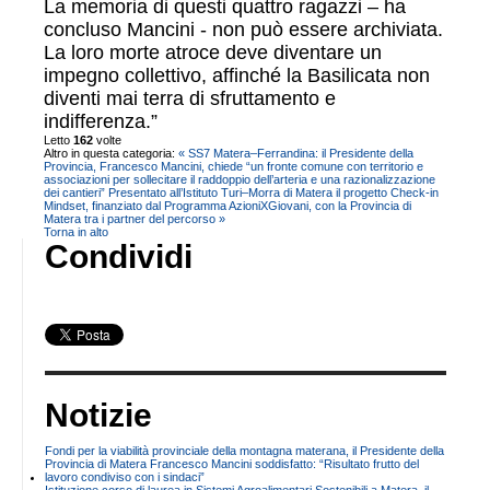
La memoria di questi quattro ragazzi – ha
concluso Mancini - non può essere archiviata.
La loro morte atroce deve diventare un
impegno collettivo, affinché la Basilicata non
diventi mai terra di sfruttamento e
indifferenza.”
Letto
162
volte
Altro in questa categoria:
« SS7 Matera–Ferrandina: il Presidente della
Provincia, Francesco Mancini, chiede “un fronte comune con territorio e
associazioni per sollecitare il raddoppio dell’arteria e una razionalizzazione
dei cantieri”
Presentato all’Istituto Turi–Morra di Matera il progetto Check-in
Mindset, finanziato dal Programma AzioniXGiovani, con la Provincia di
Matera tra i partner del percorso »
Torna in alto
Condividi
Notizie
Fondi per la viabilità provinciale della montagna materana, il Presidente della
Provincia di Matera Francesco Mancini soddisfatto: “Risultato frutto del
lavoro condiviso con i sindaci”
Istituzione corso di laurea in Sistemi Agroalimentari Sostenibili a Matera, il