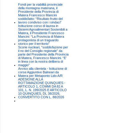
Fondi per la viabilità provinciale
della montagna materana, il
Presidente della Provincia di
Matera Francesco Mancini
soddisfatto: “Risultato frutto del
lavoro condiviso con i sindaci”
Istituzione corso di laurea in
Sistemi Agroalimentari Sostenibili a
Matera, il Presidente Francesco
Mancini: “La Provincia di Matera
protagonista di un traguardo
storico per il territorio”
Scorie nucleari, “soddisfazione per
il no del Consiglio regionale” da
parte del Presidente della Provincia
di Matera, Francesco Mancini. “E’
in linea con la nostra delibera di
maggio”
Avviso alla clientela - Istituzione di
corse Aggiuntive Balneari da
Matera per Metaponto Lido A/R
ADESIONE ALLA
ROTTAMAZIONE QUINQUIES -
ARTICOLO 1, COMMI DA 82 A
101, L. N. 199/2025 E ARTICOLO
10 QUINQUIES, DL 38/2026,
CONVERTITO CON L. 88/2026