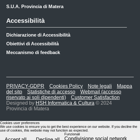
S.U.A. Provincia di Matera
Accessibilità
Dichiarazione di Accessibilità
Obiettivi di Accessibilità
Meccanismo di feedback
PRIVACY-GDPR
Cookies Policy
Note legali
Mappa
del sito
Statistiche di accesso
Webmail (accesso
riservato ai soli dipendenti)
Customer Satisfaction
Designed by
HSH Informatica & Cultura
© 2024
Provincia di Matera
Cookies user preferences
We use cookies to ensure you to get the best experience on our website. If you decline the
use of cookies, this website may not function as expected.
Funzionali
Condivisione social network
Accept all
Decline all