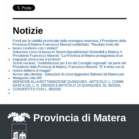
Notizie
Fondi per la viabilità provinciale della montagna materana, il Presidente della
Provincia di Matera Francesco Mancini soddisfatto: “Risultato frutto del
lavoro condiviso con i sindaci”
Istituzione corso di laurea in Sistemi Agroalimentari Sostenibili a Matera, il
Presidente Francesco Mancini: “La Provincia di Matera protagonista di un
traguardo storico per il territorio”
Scorie nucleari, “soddisfazione per il no del Consiglio regionale” da parte del
Presidente della Provincia di Matera, Francesco Mancini. “E’ in linea con la
nostra delibera di maggio”
Avviso alla clientela - Istituzione di corse Aggiuntive Balneari da Matera per
Metaponto Lido A/R
ADESIONE ALLA ROTTAMAZIONE QUINQUIES - ARTICOLO 1, COMMI
DA 82 A 101, L. N. 199/2025 E ARTICOLO 10 QUINQUIES, DL 38/2026,
CONVERTITO CON L. 88/2026
Provincia di Matera