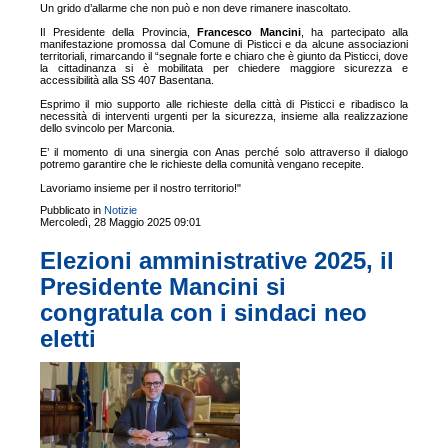
Un grido d’allarme che non può e non deve rimanere inascoltato.
Il Presidente della Provincia,
Francesco Mancini
, ha partecipato alla
manifestazione promossa dal Comune di Pisticci e da alcune associazioni
territoriali, rimarcando il “segnale forte e chiaro che è giunto da Pisticci, dove
la cittadinanza si è mobilitata per chiedere maggiore sicurezza e
accessibilità alla SS 407 Basentana.
Esprimo il mio supporto alle richieste della città di Pisticci e ribadisco la
necessità di interventi urgenti per la sicurezza, insieme alla realizzazione
dello svincolo per Marconia.
E’ il momento di una sinergia con Anas perché solo attraverso il dialogo
potremo garantire che le richieste della comunità vengano recepite.
Lavoriamo insieme per il nostro territorio!"
Pubblicato in
Notizie
Mercoledì, 28 Maggio 2025 09:01
Elezioni amministrative 2025, il
Presidente Mancini si
congratula con i sindaci neo
eletti