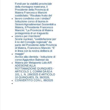
Fondi per la viabilità provinciale
della montagna materana, il
Presidente della Provincia di
Matera Francesco Mancini
soddisfatto: “Risultato frutto del
lavoro condiviso con i sindaci”
Istituzione corso di laurea in
Sistemi Agroalimentari Sostenibili a
Matera, il Presidente Francesco
Mancini: “La Provincia di Matera
protagonista di un traguardo
storico per il territorio”
Scorie nucleari, “soddisfazione per
il no del Consiglio regionale” da
parte del Presidente della Provincia
di Matera, Francesco Mancini. “E’
in linea con la nostra delibera di
maggio”
Avviso alla clientela - Istituzione di
corse Aggiuntive Balneari da
Matera per Metaponto Lido A/R
ADESIONE ALLA
ROTTAMAZIONE QUINQUIES -
ARTICOLO 1, COMMI DA 82 A
101, L. N. 199/2025 E ARTICOLO
10 QUINQUIES, DL 38/2026,
CONVERTITO CON L. 88/2026