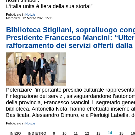
nostri simboli.
L’Italia unita è fiera della sua storia!”
Pubblicato in
Notizie
Mercoledì, 12 Marzo 2025 15:19
Biblioteca Stigliani, sopralluogo con
Presidente Francesco Mancini: “Ulter
rafforzamento dei servizi offerti dalla
Potenziare l’importante presidio culturale rappresentat
l’integrazione dei servizi, salvaguardandone l’autonomi
della provincia, Francesco Mancini, il segretario general
biblioteca, Antonella Nota, hanno effettuato insieme al 
Basilicata, Alessandro Dimuro, e a Pierluigi Labella, de
Pubblicato in
Notizie
14
INIZIO
INDIETRO
9
10
11
12
13
15
1