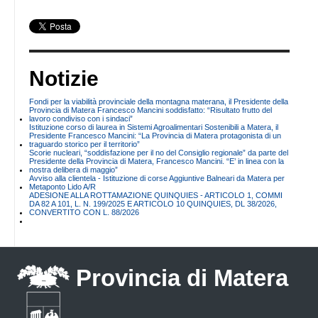
Notizie
Fondi per la viabilità provinciale della montagna materana, il Presidente della
Provincia di Matera Francesco Mancini soddisfatto: “Risultato frutto del
lavoro condiviso con i sindaci”
Istituzione corso di laurea in Sistemi Agroalimentari Sostenibili a Matera, il
Presidente Francesco Mancini: “La Provincia di Matera protagonista di un
traguardo storico per il territorio”
Scorie nucleari, “soddisfazione per il no del Consiglio regionale” da parte del
Presidente della Provincia di Matera, Francesco Mancini. “E’ in linea con la
nostra delibera di maggio”
Avviso alla clientela - Istituzione di corse Aggiuntive Balneari da Matera per
Metaponto Lido A/R
ADESIONE ALLA ROTTAMAZIONE QUINQUIES - ARTICOLO 1, COMMI
DA 82 A 101, L. N. 199/2025 E ARTICOLO 10 QUINQUIES, DL 38/2026,
CONVERTITO CON L. 88/2026
Provincia di Matera