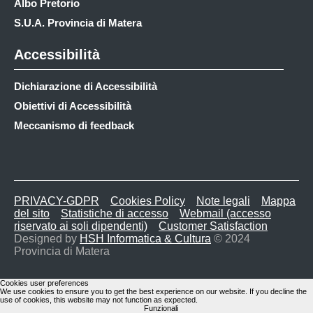
Albo Pretorio
S.U.A. Provincia di Matera
Accessibilità
Dichiarazione di Accessibilità
Obiettivi di Accessibilità
Meccanismo di feedback
PRIVACY-GDPR
Cookies Policy
Note legali
Mappa
del sito
Statistiche di accesso
Webmail (accesso
riservato ai soli dipendenti)
Customer Satisfaction
Designed by
HSH Informatica & Cultura
© 2024
Provincia di Matera
Cookies user preferences
We use cookies to ensure you to get the best experience on our website. If you decline the
use of cookies, this website may not function as expected.
Funzionali