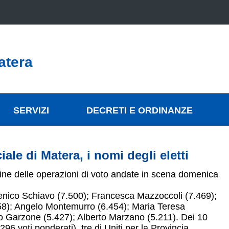
atera
SERVIZI
DECRETI E ORDINANZE
le di Matera, i nomi degli eletti
rmine delle operazioni di voto andate in scena domenica
enico Schiavo (7.500); Francesca Mazzoccoli (7.469);
58); Angelo Montemurro (6.454); Maria Teresa
no Garzone (5.427); Alberto Marzano (5.211). Dei 10
.296 voti ponderati), tre di Uniti per la Provincia