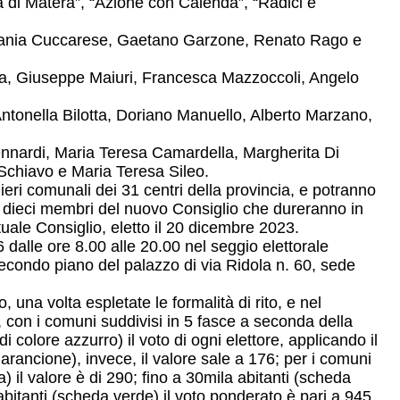
ia di Matera”, “Azione con Calenda”, “Radici e
efania Cuccarese, Gaetano Garzone, Renato Rago e
osa, Giuseppe Maiuri, Francesca Mazzoccoli, Angelo
Antonella Bilotta, Doriano Manuello, Alberto Marzano,
Bennardi, Maria Teresa Camardella, Margherita Di
Schiavo e Maria Teresa Sileo.
glieri comunali dei 31 centri della provincia, e potranno
 dieci membri del nuovo Consiglio che dureranno in
uale Consiglio, eletto il 20 dicembre 2023.
 dalle ore 8.00 alle 20.00 nel seggio elettorale
l secondo piano del palazzo di via Ridola n. 60, sede
 una volta espletate le formalità di rito, e nel
, con i comuni suddivisi in 5 fasce a seconda della
i colore azzurro) il voto di ogni elettore, applicando il
arancione), invece, il valore sale a 176; per i comuni
ia) il valore è di 290; fino a 30mila abitanti (scheda
abitanti (scheda verde) il voto ponderato è pari a 945