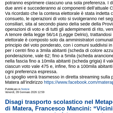
potranno esprimere ciascuno una sola preferenza. I d
due anni e succederanno ai componenti dell’attuale Co
Va ricordato che la contesa elettorale è stata indetta
consueto, le operazioni di voto si svolgeranno nel segg
consiliari, sita al secondo piano delIa sede della Provi
operazioni di voto e di tutti gli adempimenti di rito, verr
A tenore della legge 56/14 (Legge Delrio), trattandosi d
elettorale è composto solo da amministratori comunali, 
principio del voto ponderato, con i comuni suddivisi i
per i centri fino a 3mila abitanti (scheda di colore azzur
ponderazione, vale 62; fino a 5mila (scheda arancione),
nella fascia fino a 10mila abitanti (scheda grigia) il v
ciascun voto vale 475 e, infine, fino a 100mila abitant
ogni preferenza espressa.
Lo spoglio verrà trasmesso in diretta streaming sulla 
Matera all’indirizzo
https://www.facebook.com/materap
Pubblicato in
Notizie
Venerdì, 09 Gennaio 2026 12:59
Disagi trasporto scolastico nel Metap
di Matera, Francesco Mancini: “Vicini