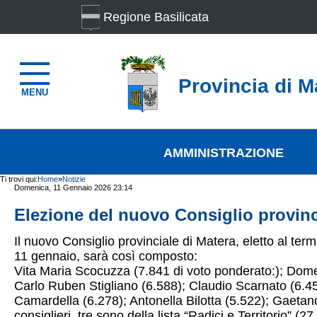
Regione Basilicata
Provincia di M
MENU
AMMINISTRAZIONE
Ti trovi qui:
Home
»
Notizie
Domenica, 11 Gennaio 2026 23:14
Elezione del nuovo Consiglio provincia
Il nuovo Consiglio provinciale di Matera, eletto al te
11 gennaio, sarà così composto:
Vita Maria Scocuzza (7.841 di voto ponderato:); Dom
Carlo Ruben Stigliano (6.588); Claudio Scarnato (6.4
Camardella (6.278); Antonella Bilotta (5.522); Gaeta
consiglieri, tre sono della lista “Radici e Territorio” (27