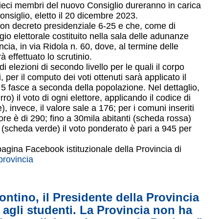
ieci membri del nuovo Consiglio dureranno in carica
nsiglio, eletto il 20 dicembre 2023.
 con decreto presidenziale 6-25 e che, come di
io elettorale costituito nella sala delle adunanze
ncia, in via Ridola n. 60, dove, al termine delle
à effettuato lo scrutinio.
i elezioni di secondo livello per le quali il corpo
per il computo dei voti ottenuti sarà applicato il
n 5 fasce a seconda della popolazione. Nel dettaglio,
ro) il voto di ogni elettore, applicando il codice di
 invece, il valore sale a 176; per i comuni inseriti
alore è di 290; fino a 30mila abitanti (scheda rossa)
i (scheda verde) il voto ponderato è pari a 945 per
pagina Facebook istituzionale della Provincia di
rovincia
ontino, il Presidente della Provincia
 agli studenti. La Provincia non ha