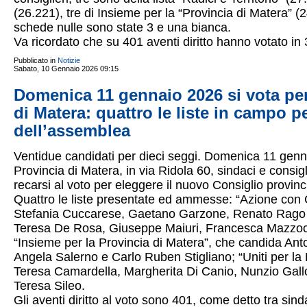
(26.221), tre di Insieme per la “Provincia di Matera” 
schede nulle sono state 3 e una bianca.
Va ricordato che su 401 aventi diritto hanno votato i
Pubblicato in
Notizie
Sabato, 10 Gennaio 2026 09:15
Domenica 11 gennaio 2026 si vota per 
di Matera: quattro le liste in campo 
dell’assemblea
Ventidue candidati per dieci seggi. Domenica 11 gennai
Provincia di Matera, in via Ridola 60, sindaci e consig
recarsi al voto per eleggere il nuovo Consiglio provin
Quattro le liste presentate ed ammesse: “Azione con C
Stefania Cuccarese, Gaetano Garzone, Renato Rago e 
Teresa De Rosa, Giuseppe Maiuri, Francesca Mazzoc
“Insieme per la Provincia di Matera”, che candida Ant
Angela Salerno e Carlo Ruben Stigliano; “Uniti per l
Teresa Camardella, Margherita Di Canio, Nunzio Gall
Teresa Sileo.
Gli aventi diritto al voto sono 401, come detto tra sind