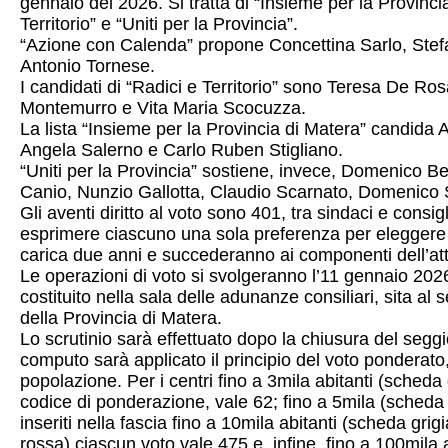
gennaio del 2026. Si tratta di “Insieme per la Provinc
Territorio” e “Uniti per la Provincia”.
“Azione con Calenda” propone Concettina Sarlo, St
Antonio Tornese.
I candidati di “Radici e Territorio” sono Teresa De R
Montemurro e Vita Maria Scocuzza.
La lista “Insieme per la Provincia di Matera” candida 
Angela Salerno e Carlo Ruben Stigliano.
“Uniti per la Provincia” sostiene, invece, Domenico 
Canio, Nunzio Gallotta, Claudio Scarnato, Domenico 
Gli aventi diritto al voto sono 401, tra sindaci e consi
esprimere ciascuno una sola preferenza per eleggere
carica due anni e succederanno ai componenti dell’att
Le operazioni di voto si svolgeranno l’11 gennaio 2026
costituito nella sala delle adunanze consiliari, sita a
della Provincia di Matera.
Lo scrutinio sarà effettuato dopo la chiusura del seggio,
computo sarà applicato il principio del voto ponderato
popolazione. Per i centri fino a 3mila abitanti (scheda d
codice di ponderazione, vale 62; fino a 5mila (scheda 
inseriti nella fascia fino a 10mila abitanti (scheda grig
rossa) ciascun voto vale 475 e, infine, fino a 100mila 