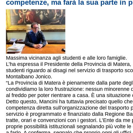
competenze, ma farà la sua parte in 
Massima vicinanza agli studenti e alle loro famiglie.
L’ha espressa il Presidente della Provincia di Matera,
studenti riguardo ai disagi nel servizio di trasporto s
Montalbano Jonico.
“La Provincia di Matera è pienamente dalla parte degl
condividiamo la loro frustrazione: nessun minorenne d
al freddo per poter rientrare a casa. È una situazione
Detto questo, Mancini ha tuttavia precisato quello c
competenza diretta sull’organizzazione del trasporto 
servizio è programmato e finanziato dalla Regione Basi
tratte, orari e convenzioni con i gestori. L’Ente da me p
proprie possibilità istituzionali segnalando più volte le
a farlo. A conferma, segnalo che proprio oggi gli uffici