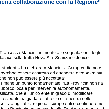
piena collaborazione con la Regione”
 Francesco Mancini, in merito alle segnalazioni degli
colastico sulla tratta Nova Siri–Scanzano Jonico–
i studenti - ha dichiarato Mancini -. Comprendiamo e
ovrebbe essere costretto ad attendere oltre 45 minuti
 che non può essere più accettata”
he rimane un punto fondamentale: “La Provincia non ha
pubblico locale per intervenire autonomamente. Il
licata, che è l’unico ente in grado di modificare
resieduto ha già fatto tutto ciò che rientra nelle
 criticità agli uffici regionali competenti e continueremo
 della Provincia hanno scritto alla Regione in merito ad