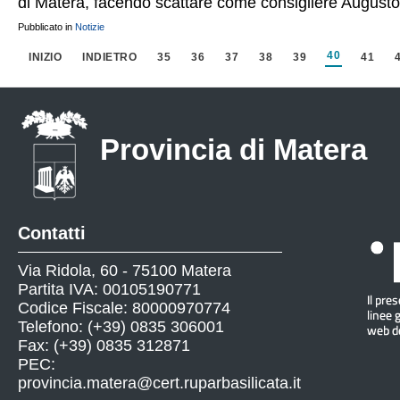
di Matera, facendo scattare come consigliere Augusto
Pubblicato in
Notizie
40
INIZIO
INDIETRO
35
36
37
38
39
41
Provincia di Matera
Contatti
Via Ridola, 60 - 75100 Matera
Partita IVA: 00105190771
Codice Fiscale: 80000970774
Telefono: (+39) 0835 306001
Fax: (+39) 0835 312871
PEC:
provincia.matera@cert.ruparbasilicata.it