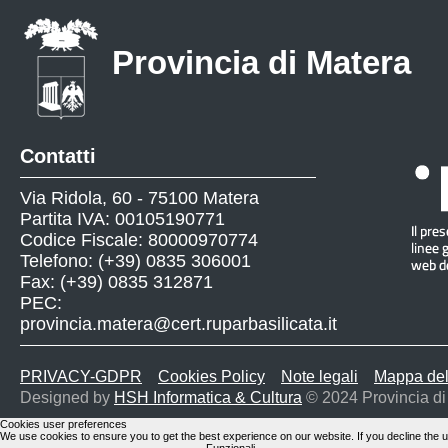
Provincia di Matera
Contatti
Via Ridola, 60 - 75100 Matera
Partita IVA: 00105190771
Codice Fiscale: 80000970774
Telefono: (+39) 0835 306001
Fax: (+39) 0835 312871
PEC:
provincia.matera@cert.ruparbasilicata.it
PRIVACY-GDPR
Cookies Policy
Note legali
Mappa del
Designed by
HSH Informatica & Cultura
© 2024 Provincia di
Cookies user preferences
We use cookies to ensure you to get the best experience on our website. If you decline the u