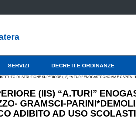
atera
SERVIZI
DECRETI E ORDINANZE
ISTITUTO DI ISTRUZIONE SUPERIORE (IIS) “A.TURI” ENOGASTRONOMIA E OSPITAL
PERIORE (IIS) “A.TURI” ENOG
ZO- GRAMSCI-PARINI*DEMOLIZ
CO ADIBITO AD USO SCOLAST