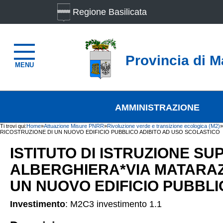
Regione Basilicata
Provincia di M
MENU
AMMINISTRAZIONE
Ti trovi qui:
Home
»
Attuazione Misure PNRR
»
Rivoluzione verde e transizione ecologica (M2)
»
RICOSTRUZIONE DI UN NUOVO EDIFICIO PUBBLICO ADIBITO AD USO SCOLASTICO
ISTITUTO DI ISTRUZIONE SU
ALBERGHIERA*VIA MATARAZ
UN NUOVO EDIFICIO PUBBLI
Investimento
: M2C3 investimento 1.1