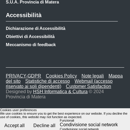
S.U.A. Provincia di Matera
Accessibilità
Dichiarazione di Accessibilità
Obiettivi di Accessibilità
Meccanismo di feedback
PRIVACY-GDPR
Cookies Policy
Note legali
Mappa
del sito
Statistiche di accesso
Webmail (accesso
riservato ai soli dipendenti)
Customer Satisfaction
Designed by
HSH Informatica & Cultura
© 2024
Provincia di Matera
Cookies user preferences
We use cookies to ensure you to get the best experience on our website. If you decline the
use of cookies, this website may not function as expected.
Funzionali
Condivisione social network
Accept all
Decline all
Condivisione social network