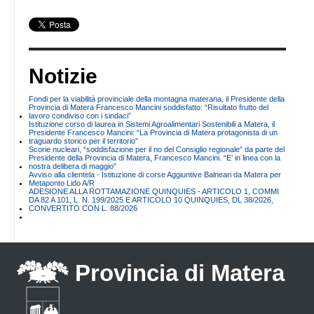
Notizie
Fondi per la viabilità provinciale della montagna materana, il Presidente della
Provincia di Matera Francesco Mancini soddisfatto: “Risultato frutto del
lavoro condiviso con i sindaci”
Istituzione corso di laurea in Sistemi Agroalimentari Sostenibili a Matera, il
Presidente Francesco Mancini: “La Provincia di Matera protagonista di un
traguardo storico per il territorio”
Scorie nucleari, “soddisfazione per il no del Consiglio regionale” da parte del
Presidente della Provincia di Matera, Francesco Mancini. “E’ in linea con la
nostra delibera di maggio”
Avviso alla clientela - Istituzione di corse Aggiuntive Balneari da Matera per
Metaponto Lido A/R
ADESIONE ALLA ROTTAMAZIONE QUINQUIES - ARTICOLO 1, COMMI
DA 82 A 101, L. N. 199/2025 E ARTICOLO 10 QUINQUIES, DL 38/2026,
CONVERTITO CON L. 88/2026
Provincia di Matera