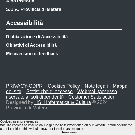
Albo Pretorio
S.U.A. Provincia di Matera
Accessibilità
Dichiarazione di Accessibilità
Obiettivi di Accessibilità
Meccanismo di feedback
PRIVACY-GDPR
Cookies Policy
Note legali
Mappa
del sito
Statistiche di accesso
Webmail (accesso
riservato ai soli dipendenti)
Customer Satisfaction
Designed by
HSH Informatica & Cultura
© 2024
Provincia di Matera
Cookies user preferences
We use cookies to ensure you to get the best experience on our website. If you decline the
use of cookies, this website may not function as expected.
Funzionali