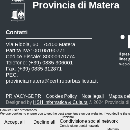
Provincia di Matera
Contatti
Via Ridola, 60 - 75100 Matera
Partita IVA: 00105190771
Codice Fiscale: 80000970774
Telefono: (+39) 0835 306001
Fax: (+39) 0835 312871
PEC:
provincia.matera@cert.ruparbasilicata.it
PRIVACY-GDPR
Cookies Policy
Note legali
Mappa del
Designed by
HSH Informatica & Cultura
© 2024 Provincia di
Cookies user preferences
We use cookies to ensure you to get the best experience on our website. If you decline the u
Funzionali
Condivisione social network
Accept all
Decline all
Condivisione social network
Matomo