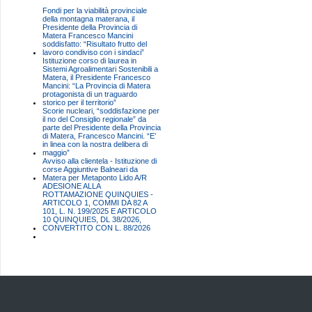
Fondi per la viabilità provinciale
della montagna materana, il
Presidente della Provincia di
Matera Francesco Mancini
soddisfatto: “Risultato frutto del
lavoro condiviso con i sindaci”
Istituzione corso di laurea in
Sistemi Agroalimentari Sostenibili a
Matera, il Presidente Francesco
Mancini: “La Provincia di Matera
protagonista di un traguardo
storico per il territorio”
Scorie nucleari, “soddisfazione per
il no del Consiglio regionale” da
parte del Presidente della Provincia
di Matera, Francesco Mancini. “E’
in linea con la nostra delibera di
maggio”
Avviso alla clientela - Istituzione di
corse Aggiuntive Balneari da
Matera per Metaponto Lido A/R
ADESIONE ALLA
ROTTAMAZIONE QUINQUIES -
ARTICOLO 1, COMMI DA 82 A
101, L. N. 199/2025 E ARTICOLO
10 QUINQUIES, DL 38/2026,
CONVERTITO CON L. 88/2026