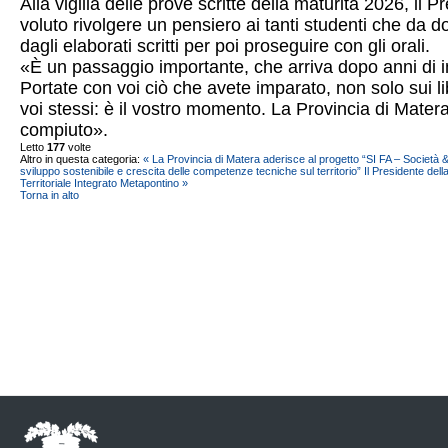
Alla vigilia delle prove scritte della maturità 2026, il
voluto rivolgere un pensiero ai tanti studenti che da 
dagli elaborati scritti per poi proseguire con gli orali.
«È un passaggio importante, che arriva dopo anni di im
Portate con voi ciò che avete imparato, non solo sui lib
voi stessi: è il vostro momento. La Provincia di Mate
compiuto».
Letto
177
volte
Altro in questa categoria:
« La Provincia di Matera aderisce al progetto “SI FA – Società &
sviluppo sostenibile e crescita delle competenze tecniche sul territorio”
Il Presidente del
Territoriale Integrato Metapontino »
Torna in alto