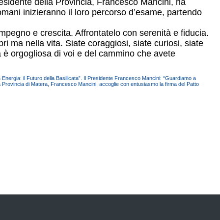
 Presidente della Provincia, Francesco Mancini, ha
domani inizieranno il loro percorso d’esame, partendo
pegno e crescita. Affrontatelo con serenità e fiducia.
ri ma nella vita. Siate coraggiosi, siate curiosi, siate
ra è orgogliosa di voi e del cammino che avete
 Energia: il Futuro della Basilicata”. Il Presidente Francesco Mancini: “Guardiamo a
la Provincia di Matera, Francesco Mancini, accoglie con entusiasmo la firma del Patto