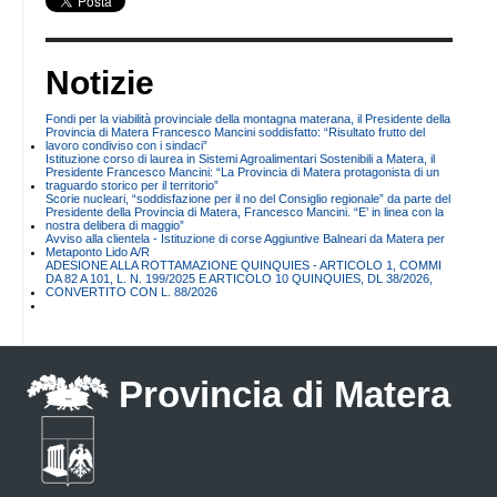
Notizie
Fondi per la viabilità provinciale della montagna materana, il Presidente della
Provincia di Matera Francesco Mancini soddisfatto: “Risultato frutto del
lavoro condiviso con i sindaci”
Istituzione corso di laurea in Sistemi Agroalimentari Sostenibili a Matera, il
Presidente Francesco Mancini: “La Provincia di Matera protagonista di un
traguardo storico per il territorio”
Scorie nucleari, “soddisfazione per il no del Consiglio regionale” da parte del
Presidente della Provincia di Matera, Francesco Mancini. “E’ in linea con la
nostra delibera di maggio”
Avviso alla clientela - Istituzione di corse Aggiuntive Balneari da Matera per
Metaponto Lido A/R
ADESIONE ALLA ROTTAMAZIONE QUINQUIES - ARTICOLO 1, COMMI
DA 82 A 101, L. N. 199/2025 E ARTICOLO 10 QUINQUIES, DL 38/2026,
CONVERTITO CON L. 88/2026
Provincia di Matera