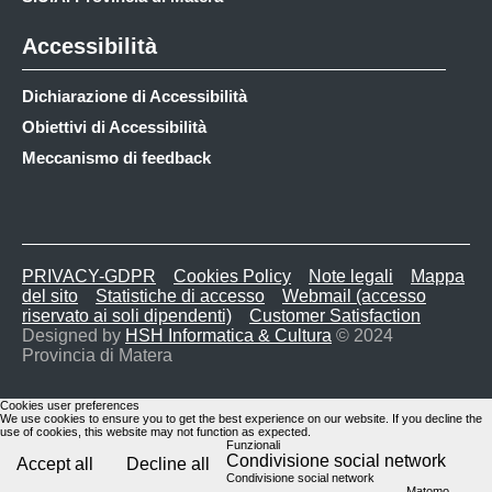
Accessibilità
Dichiarazione di Accessibilità
Obiettivi di Accessibilità
Meccanismo di feedback
PRIVACY-GDPR
Cookies Policy
Note legali
Mappa
del sito
Statistiche di accesso
Webmail (accesso
riservato ai soli dipendenti)
Customer Satisfaction
Designed by
HSH Informatica & Cultura
© 2024
Provincia di Matera
Cookies user preferences
We use cookies to ensure you to get the best experience on our website. If you decline the
use of cookies, this website may not function as expected.
Funzionali
Condivisione social network
Accept all
Decline all
Condivisione social network
Matomo