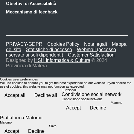
Obiettivi di Accessibilità
Meccanismo di feedback
PRIVACY-GDPR
Cookies Policy
Note legali
Mappa
del sito
Statistiche di accesso
Webmail (accesso
riservato ai soli dipendenti)
Customer Satisfaction
Designed by
HSH Informatica & Cultura
© 2024
Provincia di Matera
Cookies user preferences
We use cookies to ensure you to get the best experience on our website. If you decline the
use of cookies, this website may not function as expected.
Funzionali
Condivisione social network
Accept all
Decline all
Condivisione social network
Matomo
Accept
Decline
Piattaforma Matomo
Matomo
Save
Accept
Decline