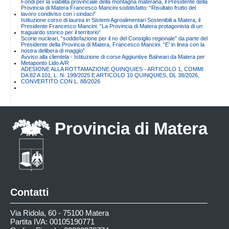
Fondi per la viabilità provinciale della montagna materana, il Presidente della
Provincia di Matera Francesco Mancini soddisfatto: “Risultato frutto del
lavoro condiviso con i sindaci”
Istituzione corso di laurea in Sistemi Agroalimentari Sostenibili a Matera, il
Presidente Francesco Mancini: “La Provincia di Matera protagonista di un
traguardo storico per il territorio”
Scorie nucleari, “soddisfazione per il no del Consiglio regionale” da parte del
Presidente della Provincia di Matera, Francesco Mancini. “E’ in linea con la
nostra delibera di maggio”
Avviso alla clientela - Istituzione di corse Aggiuntive Balneari da Matera per
Metaponto Lido A/R
ADESIONE ALLA ROTTAMAZIONE QUINQUIES - ARTICOLO 1, COMMI
DA 82 A 101, L. N. 199/2025 E ARTICOLO 10 QUINQUIES, DL 38/2026,
CONVERTITO CON L. 88/2026
Provincia di Matera
Contatti
Via Ridola, 60 - 75100 Matera
Partita IVA: 00105190771