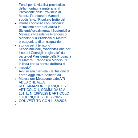
Fondi per la viabilità provinciale
della montagna materana, il
Presidente della Provincia di
Matera Francesco Mancini
soddisfatto: “Risultato frutto del
lavoro condiviso con i sindaci”
Istituzione corso di laurea in
Sistemi Agroalimentari Sostenibili a
Matera, il Presidente Francesco
Mancini: “La Provincia di Matera
protagonista di un traguardo
storico per il territorio”
Scorie nucleari, “soddisfazione per
il no del Consiglio regionale” da
parte del Presidente della Provincia
di Matera, Francesco Mancini. “E’
in linea con la nostra delibera di
maggio”
Avviso alla clientela - Istituzione di
corse Aggiuntive Balneari da
Matera per Metaponto Lido A/R
ADESIONE ALLA
ROTTAMAZIONE QUINQUIES -
ARTICOLO 1, COMMI DA 82 A
101, L. N. 199/2025 E ARTICOLO
10 QUINQUIES, DL 38/2026,
CONVERTITO CON L. 88/2026