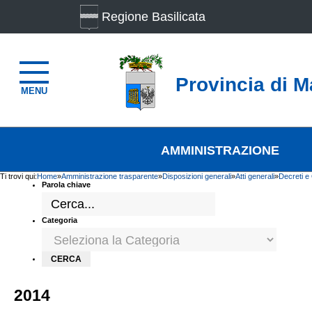
Regione Basilicata
Provincia di M
MENU
AMMINISTRAZIONE
Ti trovi qui:
Home
»
Amministrazione trasparente
»
Disposizioni generali
»
Atti generali
»
Decreti e
Parola chiave
Categoria
2014