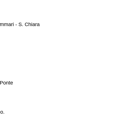
immari - S. Chiara
-Ponte
co.