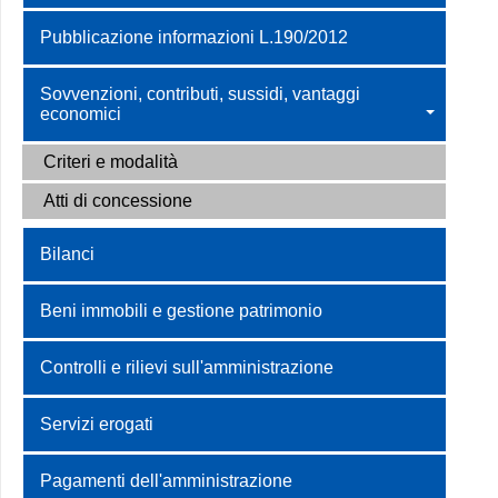
Pubblicazione informazioni L.190/2012
Sovvenzioni, contributi, sussidi, vantaggi
economici
Criteri e modalità
Atti di concessione
Bilanci
Beni immobili e gestione patrimonio
Controlli e rilievi sull'amministrazione
Servizi erogati
Pagamenti dell'amministrazione