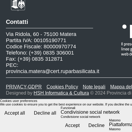
Contatti
Via Ridola, 60 - 75100 Matera
Partita IVA: 00105190771
Codice Fiscale: 80000970774
Telefono: (+39) 0835 306001
Fax: (+39) 0835 312871
PEC:
provincia.matera@cert.ruparbasilicata.it
PRIVACY-GDPR
Cookies Policy
Note legali
Mappa del
Designed by
HSH Informatica & Cultura
© 2024 Provincia di
Cookies user preferences
We use cookies to ensure you to get the best experience on our website. If you decline the u
Funzionali
Condivisione social network
Accept all
Decline all
Condivisione social network
Matomo
Piattafor
Accept
Decline
Matomo