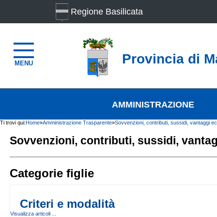
Regione Basilicata
Provincia di M
MENU
AMMINISTRAZIONE
Ti trovi qui:
Home
»
Amministrazione Trasparente
»
Sovvenzioni, contributi, sussidi, vantaggi e
Sovvenzioni, contributi, sussidi, vanta
Categorie figlie
Criteri e modalità
Visualizza articoli ...