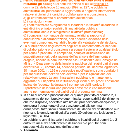
Fermo restando quanto previsto dall'
Articolo 9-bis
e fermi
restando gli obblighi
di comunicazione di cui all'
articolo 17,
comma 22, della legge 15 maggio 1997, n. 127
, le pubbliche
amministrazioni pubblicano e aggiornano le seguenti informazioni
relative ai titolari di incarichi di collaborazione o consulenza:
a) gli estremi dell'atto di conferimento dell'incarico;
b) il curriculum vitae;
c) i dati relativi allo svolgimento di incarichi o la titolarità di cariche in
enti di diritto privato regolati o finanziati dalla pubblica
amministrazione o lo svolgimento di attività professionali;
d) i compensi, comunque denominati, relativi al rapporto di
consulenza o di collaborazione, con specifica evidenza delle
eventuali componenti variabili o legate alla valutazione del risultato.
La pubblicazione degli estremi degli atti di conferimento di incarichi,
di collaborazione o di consulenza a soggetti esterni a qualsiasi titolo
per i quali è previsto un compenso, completi di indicazione dei
soggetti percettori, della ragione dell'incarico e dell'ammontare
erogato, nonché la comunicazione alla Presidenza del Consiglio dei
Ministri - Dipartimento della funzione pubblica dei relativi dati ai sensi
dell'articolo 53, comma 14, secondo periodo, del decreto legislativo
30 marzo 2001, n. 165 e successive modificazioni, sono condizioni
per l'acquisizione dell'efficacia dell'atto e per la liquidazione dei
relativi compensi. Le amministrazioni pubblicano e mantengono
aggiornati sui rispettivi siti istituzionali gli elenchi dei propri consulenti
indicando l'oggetto, la durata e il compenso dell'incarico. Il
Dipartimento della funzione pubblica consente la consultazione,
anche per nominativo, dei dati di cui al presente comma.
In caso di omessa pubblicazione di quanto previsto al comma 2, il
pagamento del corrispettivo determina la responsabilità del dirigente
che l'ha disposto, accertata all'esito del procedimento disciplinare, e
comporta il pagamento di una sanzione pari alla somma
corrisposta, fatto salvo il risarcimento del danno del destinatario ove
ricorrano le condizioni di cui all'articolo 30 del decreto legislativo 2
luglio 2010, n. 104.
Le pubbliche amministrazioni pubblicano i dati di cui ai commi 1 e 2
entro tre mesi dal conferimento dell'incarico e per i tre anni
successivi alla cessazione dell'incarico.
Abrogato