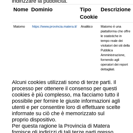
indirizzare la pubblicità.
Nome
Dominio
Tipo
Descrizione
Cookie
Matomo
https://www.provincia.matera.it/
Analitico
Matomo è una
piattaforma che offre
le statistiche in
tempo reale dei
visitatori dei siti della
Pubblica
Amministrazione,
fornendo agli
operatori dei report
dettagliati.
Alcuni cookies utilizzati sono di terze parti. Il
processo per ottenere il consenso per questi
cookies è più complesso, ma facciamo tutto il
possibile per fornire le giuste informazioni agli
utenti e per consentire loro di effettuare scelte
informate su ciò che è memorizzato sul
proprio dispositivo.
Per questa ragione la Provincia di Matera
fornisce gli indirizzi di tali terze parti presso