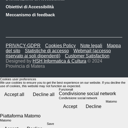
Obiettivi di Accessibilità
Meccanismo di feedback
PRIVACY-GDPR
Cookies Policy
Note legali
Mappa
del sito
Statistiche di accesso
Webmail (accesso
riservato ai soli dipendenti)
Customer Satisfaction
Designed by
HSH Informatica & Cultura
© 2024
Provincia di Matera
Cookies user preferences
We use cookies to ensure you to get the best experience on our website. If you decline the
use of cookies, this website may not function as expected.
Funzionali
Condivisione social network
Accept all
Decline all
Condivisione social network
Matomo
Accept
Decline
Piattaforma Matomo
Matomo
Save