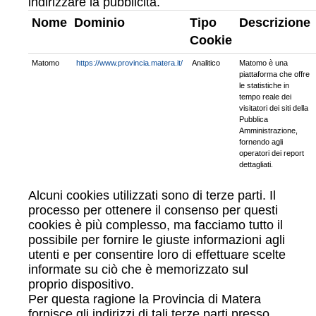
indirizzare la pubblicità.
Nome
Dominio
Tipo
Descrizione
Cookie
Matomo
https://www.provincia.matera.it/
Analitico
Matomo è una
piattaforma che offre
le statistiche in
tempo reale dei
visitatori dei siti della
Pubblica
Amministrazione,
fornendo agli
operatori dei report
dettagliati.
Alcuni cookies utilizzati sono di terze parti. Il
processo per ottenere il consenso per questi
cookies è più complesso, ma facciamo tutto il
possibile per fornire le giuste informazioni agli
utenti e per consentire loro di effettuare scelte
informate su ciò che è memorizzato sul
proprio dispositivo.
Per questa ragione la Provincia di Matera
fornisce gli indirizzi di tali terze parti presso