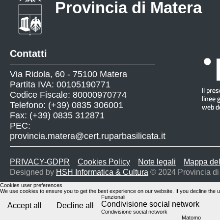
Provincia di Matera
Contatti
Via Ridola, 60 - 75100 Matera
Partita IVA: 00105190771
Codice Fiscale: 80000970774
Telefono: (+39) 0835 306001
Fax: (+39) 0835 312871
PEC:
provincia.matera@cert.ruparbasilicata.it
PRIVACY-GDPR
Cookies Policy
Note legali
Mappa del
Designed by
HSH Informatica & Cultura
© 2024 Provincia di
Cookies user preferences
We use cookies to ensure you to get the best experience on our website. If you decline the u
Funzionali
Condivisione social network
Accept all
Decline all
Condivisione social network
Matomo