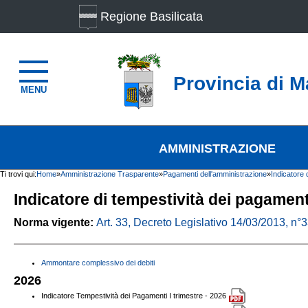
Regione Basilicata
Provincia di M
MENU
AMMINISTRAZIONE
Ti trovi qui:
Home
»
Amministrazione Trasparente
»
Pagamenti dell'amministrazione
»
Indicatore 
Indicatore di tempestività dei pagament
Norma vigente:
Art. 33, Decreto Legislativo 14/03/2013, n°
Ammontare complessivo dei debiti
2026
Indicatore Tempestività dei Pagamenti I trimestre - 2026