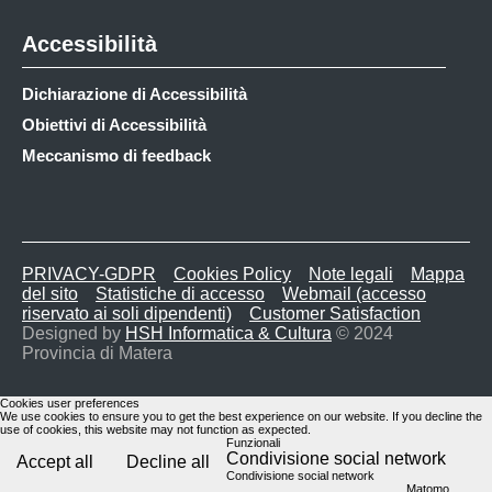
Accessibilità
Dichiarazione di Accessibilità
Obiettivi di Accessibilità
Meccanismo di feedback
PRIVACY-GDPR
Cookies Policy
Note legali
Mappa
del sito
Statistiche di accesso
Webmail (accesso
riservato ai soli dipendenti)
Customer Satisfaction
Designed by
HSH Informatica & Cultura
© 2024
Provincia di Matera
Cookies user preferences
We use cookies to ensure you to get the best experience on our website. If you decline the
use of cookies, this website may not function as expected.
Funzionali
Condivisione social network
Accept all
Decline all
Condivisione social network
Matomo