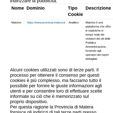
indirizzare la pubblicità.
Nome
Dominio
Tipo
Descrizione
Cookie
Matomo
https://www.provincia.matera.it/
Analitico
Matomo è una
piattaforma che offre
le statistiche in
tempo reale dei
visitatori dei siti della
Pubblica
Amministrazione,
fornendo agli
operatori dei report
dettagliati.
Alcuni cookies utilizzati sono di terze parti. Il
processo per ottenere il consenso per questi
cookies è più complesso, ma facciamo tutto il
possibile per fornire le giuste informazioni agli
utenti e per consentire loro di effettuare scelte
informate su ciò che è memorizzato sul
proprio dispositivo.
Per questa ragione la Provincia di Matera
fornisce gli indirizzi di tali terze parti presso