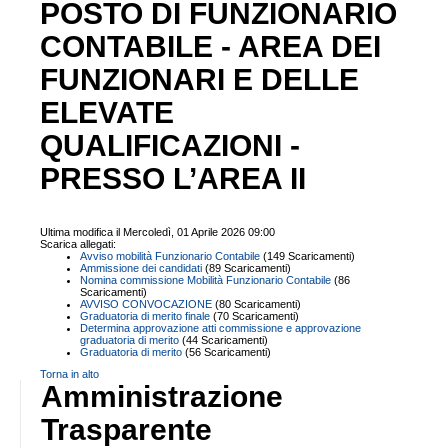
POSTO DI FUNZIONARIO
CONTABILE - AREA DEI
FUNZIONARI E DELLE
ELEVATE
QUALIFICAZIONI -
PRESSO L’AREA II
Ultima modifica il Mercoledì, 01 Aprile 2026 09:00
Scarica allegati:
Avviso mobilità Funzionario Contabile
(149 Scaricamenti)
Ammissione dei candidati
(89 Scaricamenti)
Nomina commissione Mobilità Funzionario Contabile
(86
Scaricamenti)
AVVISO CONVOCAZIONE
(80 Scaricamenti)
Graduatoria di merito finale
(70 Scaricamenti)
Determina approvazione atti commissione e approvazione
graduatoria di merito
(44 Scaricamenti)
Graduatoria di merito
(56 Scaricamenti)
Torna in alto
Amministrazione
Trasparente