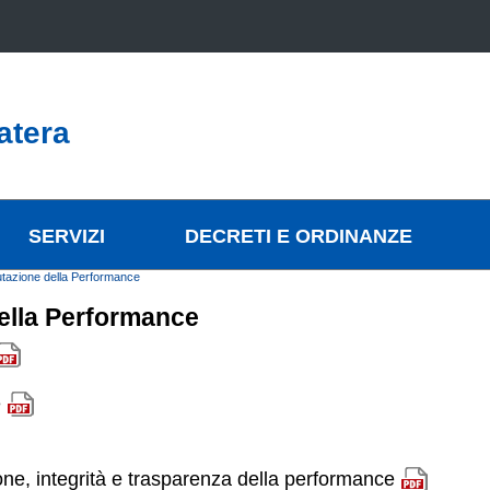
atera
SERVIZI
DECRETI E ORDINANZE
utazione della Performance
della Performance
e
one, integrità e trasparenza della performance